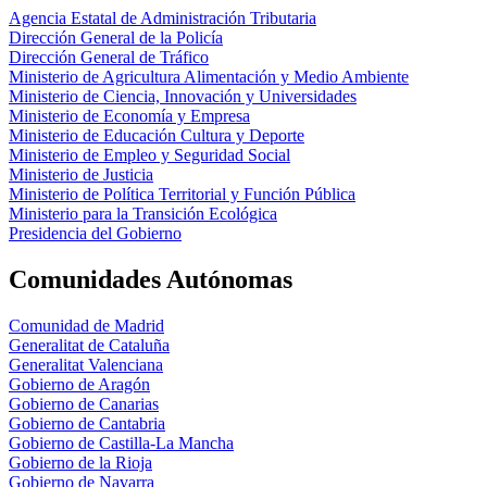
Agencia Estatal de Administración Tributaria
Dirección General de la Policía
Dirección General de Tráfico
Ministerio de Agricultura Alimentación y Medio Ambiente
Ministerio de Ciencia, Innovación y Universidades
Ministerio de Economía y Empresa
Ministerio de Educación Cultura y Deporte
Ministerio de Empleo y Seguridad Social
Ministerio de Justicia
Ministerio de Política Territorial y Función Pública
Ministerio para la Transición Ecológica
Presidencia del Gobierno
Comunidades Autónomas
Comunidad de Madrid
Generalitat de Cataluña
Generalitat Valenciana
Gobierno de Aragón
Gobierno de Canarias
Gobierno de Cantabria
Gobierno de Castilla-La Mancha
Gobierno de la Rioja
Gobierno de Navarra