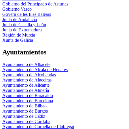
Gobierno del Principado de Asturias
Gobierno Vasco
Govern de les Illes Balears
Junta de Andalucía
Junta de Castilla y León
Junta de Extremadura
Región de Murcia
Xunta de Galicia
Ayuntamientos
Ayuntamiento de Albacete
Ayuntamiento de Alcalá de Henares
Ayuntamiento de Alcobendas
Ayuntamiento de Algeciras
Ayuntamiento de Alicante
Ayuntamiento de Almería
Ayuntamiento de Baracaldo
Ayuntamiento de Barcelona
Ayuntamiento de Bilbao
Ayuntamiento de Burgos
Ayuntamiento de Cádiz
Ayuntamiento de Córdoba
Ayuntamiento de Cornellá de Llobregat