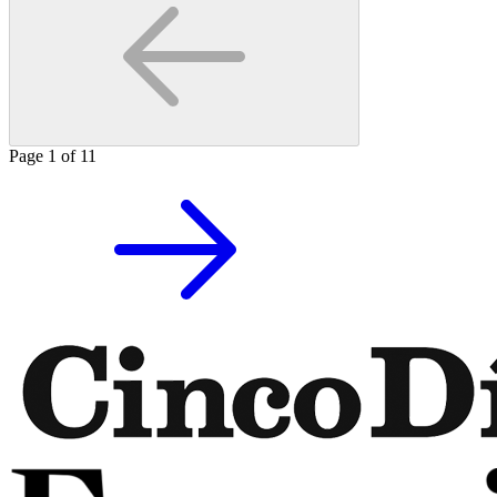
Page
1
of
11