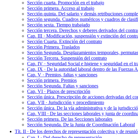
Sección cuarta. Promoción en el trabajo
Sección primera. Acceso al trabajo
Sección quinta. Del salario y demás retribuciones compl
Sección segunda. Cuadros numéricos y cuadros de clasif
Sección sexta. Tiempo trabajado
Sección tercera. Derechos y deberes derivados del contra
Cap. III · Modificación, suspensión y extinción del contr
Sección Cuarta. Extinción del contrato
Sección Primera. Traslados
Sección Segunda. Desplazamientos temporales, permutas 
Sección Tercera. Suspensión del contrato
Cap. IV · Seguridad Social e higiene y seguridad en el tr
Cap. IX · De la autoridad laboral dentro de las Fuerzas 
Cap. V · Premios, faltas y sanciones
Sección primera. Premios
Sección Segunda. Faltas y sanciones
Cap. VI · Plazos de prescripción
Sección única. Prescripción de acciones derivadas del cont
Cap. VII · Jurisdicción y procedimiento
Sección única. De la vía administrativa y de la jurisdicci
Cap. VIII · De las secciones laborales y junta de coordin
Sección primera. De las Secciones laborales
Sección Segunda. De la Junta de Coordinación Laboral
Tít. II · De los derechos de representación colectiva y de reuni
Cap. I · Del derecho de representación