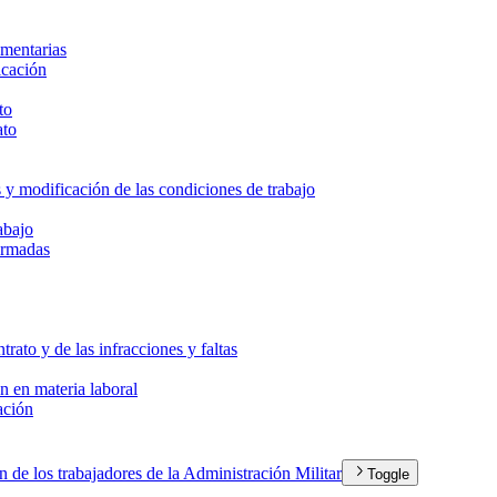
ementarias
icación
to
ato
y modificación de las condiciones de trabajo
abajo
Armadas
rato y de las infracciones y faltas
ón en materia laboral
ación
ón de los trabajadores de la Administración Militar
Toggle