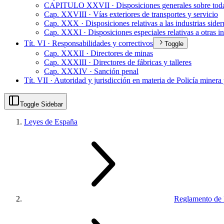
CAPITULO XXVII · Disposiciones generales sobre todas 
Cap. XXVIII · Vías exteriores de transportes y servicio
Cap. XXX · Disposiciones relativas a las industrias sider
Cap. XXXI · Disposiciones especiales relativas a otras in
Tít. VI · Responsabilidades y correctivos
Toggle
Cap. XXXII · Directores de minas
Cap. XXXIII · Directores de fábricas y talleres
Cap. XXXIV · Sanción penal
Tít. VII · Autoridad y jurisdicción en materia de Policía minera
Toggle Sidebar
Leyes de España
Reglamento de P