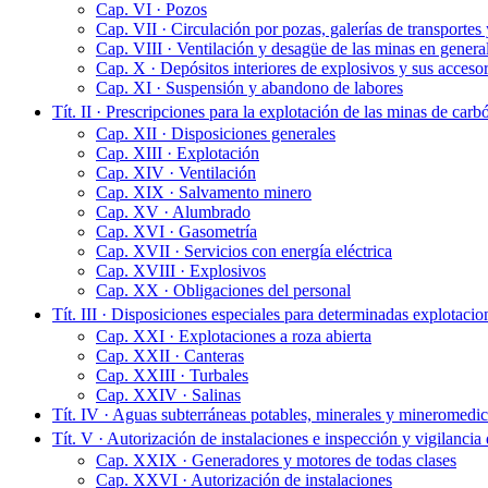
Cap. VI · Pozos
Cap. VII · Circulación por pozas, galerías de transportes
Cap. VIII · Ventilación y desagüe de las minas en genera
Cap. X · Depósitos interiores de explosivos y sus accesori
Cap. XI · Suspensión y abandono de labores
Tít. II · Prescripciones para la explotación de las minas de carb
Cap. XII · Disposiciones generales
Cap. XIII · Explotación
Cap. XIV · Ventilación
Cap. XIX · Salvamento minero
Cap. XV · Alumbrado
Cap. XVI · Gasometría
Cap. XVII · Servicios con energía eléctrica
Cap. XVIII · Explosivos
Cap. XX · Obligaciones del personal
Tít. III · Disposiciones especiales para determinadas explotaci
Cap. XXI · Explotaciones a roza abierta
Cap. XXII · Canteras
Cap. XXIII · Turbales
Cap. XXIV · Salinas
Tít. IV · Aguas subterráneas potables, minerales y mineromedic
Tít. V · Autorización de instalaciones e inspección y vigilancia 
Cap. XXIX · Generadores y motores de todas clases
Cap. XXVI · Autorización de instalaciones