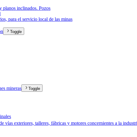
 y planos inclinados. Pozos
l
os, para el servicio local de las minas
ón
Toggle
ones mineras
Toggle
inales
de vías exteriores, talleres, fábricas y motores concernientes a la indus