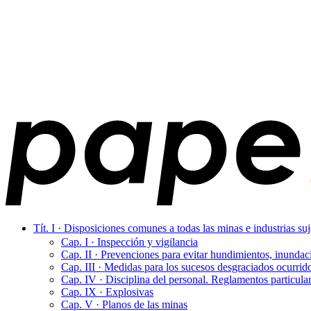
Tít. I · Disposiciones comunes a todas las minas e industrias su
Cap. I · Inspección y vigilancia
Cap. II · Prevenciones para evitar hundimientos, inundac
Cap. III · Medidas para los sucesos desgraciados ocurrid
Cap. IV · Disciplina del personal. Reglamentos particula
Cap. IX · Explosivas
Cap. V · Planos de las minas