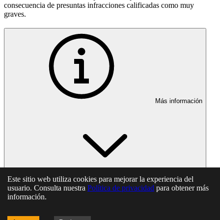
consecuencia de presuntas infracciones calificadas como muy
graves.
Más información
Este sitio web utiliza cookies para mejorar la experiencia del
usuario. Consulta nuestra
Política de privacidad
para obtener más
En esta página
información.
Artículo 62. Facultades de actuación del Consejo Superior de