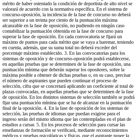
mérito de haber ostentado la condición de deportista de alto nivel se
valorará de acuerdo con la normativa específica. En el sistema de
concurso-oposición, la incidencia de la fase de concurso no deberá
ser superior a un treinta por ciento de la puntuación máxima
alcanzable en la fase de oposición, no pudiendo en ningún caso
contabilizar la puntuación obtenida en la fase de concurso para
superar la fase de oposición. En cada convocatoria se fijará un
máximo de puntos para cada mérito que se vaya a baremar, teniendo
en cuenta, además, que su suma total no deberá exceder del
porcentaje máximo establecido. 3. En las convocatorias para los
sistemas de oposición y de concurso-oposición podrá establecerse,
en aquellas pruebas que se determinen de la fase de oposición, una
puntuación mínima que deberán superar los opositores, sobre la
máxima posible a obtener de dichas pruebas o, en su caso, precisar
el número de aspirantes que pueden continuar el proceso de
selección, cifra que se concretará aplicando un coeficiente al total de
plazas convocadas, en aquellas pruebas que se determinen de la fase
de oposición. En los distintos sistemas de selección también se podrá
fijar una puntuación mínima que se ha de alcanzar en la puntuación
final de la oposición. 4. En la fase de oposición de los sistemas de
selección, las pruebas de idiomas que puedan exigirse para el
ingreso serán del mismo idioma que las contempladas en el plan de
estudios a cursar. 5. En los procesos de selección para cursar las
enseñanzas de formación se verificará, mediante reconocimientos
médicos y pruebas psicológicas y físicas, que el aspirante posee la