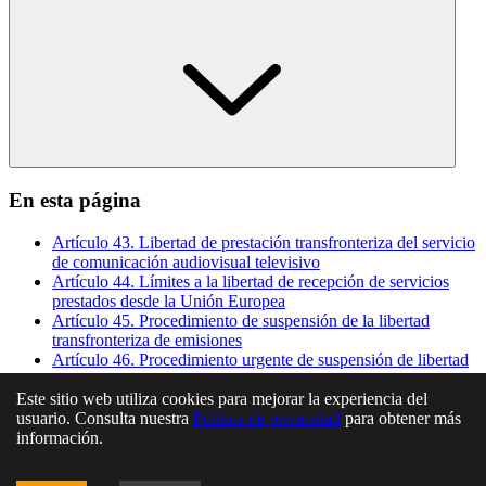
En esta página
Artículo 43. Libertad de prestación transfronteriza del servicio
de comunicación audiovisual televisivo
Artículo 44. Límites a la libertad de recepción de servicios
prestados desde la Unión Europea
Artículo 45. Procedimiento de suspensión de la libertad
transfronteriza de emisiones
Artículo 46. Procedimiento urgente de suspensión de libertad
transfronteriza
Artículo 47. Medidas de salvaguarda respecto de servicios de
Este sitio web utiliza cookies para mejorar la experiencia del
comunicación audiovisual televisivos dirigidos, total o
usuario. Consulta nuestra
Política de privacidad
para obtener más
principalmente, al territorio español
información.
Artículo 48. Cooperación de las autoridades audiovisuales
competentes con las autoridades regulatorias audiovisuales de