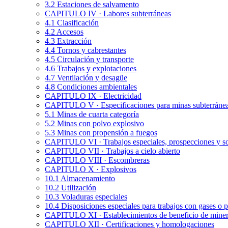
3.2 Estaciones de salvamento
CAPITULO IV · Labores subterráneas
4.1 Clasificación
4.2 Accesos
4.3 Extracción
4.4 Tornos y cabrestantes
4.5 Circulación y transporte
4.6 Trabajos y explotaciones
4.7 Ventilación y desagüe
4.8 Condiciones ambientales
CAPITULO IX · Electricidad
CAPITULO V · Especificaciones para minas subterráneas
5.1 Minas de cuarta categoría
5.2 Minas con polvo explosivo
5.3 Minas con propensión a fuegos
CAPITULO VI · Trabajos especiales, prospecciones y s
CAPITULO VII · Trabajos a cielo abierto
CAPITULO VIII · Escombreras
CAPITULO X · Explosivos
10.1 Almacenamiento
10.2 Utilización
10.3 Voladuras especiales
10.4 Disposiciones especiales para trabajos con gases o 
CAPITULO XI · Establecimientos de beneficio de miner
CAPITULO XII · Certificaciones y homologaciones