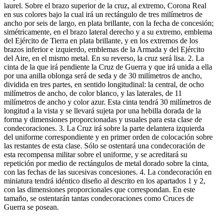
laurel. Sobre el brazo superior de la cruz, al extremo, Corona Real
en sus colores bajo la cual irá un rectángulo de tres milímetros de
ancho por seis de largo, en plata brillante, con la fecha de concesión;
simétricamente, en el brazo lateral derecho y a su extremo, emblema
del Ejército de Tierra en plata brillante, y en los extremos de los
brazos inferior e izquierdo, emblemas de la Armada y del Ejército
del Aire, en el mismo metal. En su reverso, la cruz será lisa. 2. La
cinta de la que irá pendiente la Cruz de Guerra y que irá unida a ella
por una anilla oblonga será de seda y de 30 milímetros de ancho,
dividida en tres partes, en sentido longitudinal: la central, de ocho
milímetros de ancho, de color blanco, y las laterales, de 11
milímetros de ancho y color azur. Esta cinta tendrá 30 milímetros de
longitud a la vista y se llevará sujeta por una hebilla dorada de la
forma y dimensiones proporcionadas y usuales para esta clase de
condecoraciones. 3. La Cruz irá sobre la parte delantera izquierda
del uniforme correspondiente y en primer orden de colocación sobre
las restantes de esta clase. Sólo se ostentará una condecoración de
esta recompensa militar sobre el uniforme, y se acreditará su
repetición por medio de rectángulos de metal dorado sobre la cinta,
con las fechas de las sucesivas concesiones. 4. La condecoración en
miniatura tendrá idéntico diseño al descrito en los apartados 1 y 2,
con las dimensiones proporcionales que correspondan. En este
tamaño, se ostentarán tantas condecoraciones como Cruces de
Guerra se posean.