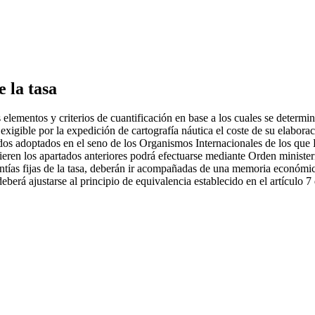
e la tasa
ementos y criterios de cuantificación en base a los cuales se determinan 
exigible por la expedición de cartografía náutica el coste de su elabora
rdos adoptados en el seno de los Organismos Internacionales de los que E
efieren los apartados anteriores podrá efectuarse mediante Orden ministe
uantías fijas de la tasa, deberán ir acompañadas de una memoria económic
l deberá ajustarse al principio de equivalencia establecido en el artículo 