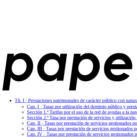
Tít. I · Prestaciones patrimoniales de carácter público con natur
Cap. I · Tasas por utilización del dominio público y pres
Sección 1.ª Tarifas por el uso de la red de ayudas a la n
Sección 2.ª Tasa por prestación de servicios y utilizació
Cap. II · Tasas por prestación de servicios gestionados po
Cap. III · Tasas por prestación de servicios gestionados po
Cap. IV · Tasas por prestación de servicios gestionados p