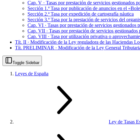
Cap. V · Tasas por prestación de servicios gestionados p
Sección 1.ª Tasa por publicación de anuncios en el «Bole
Sección 2.ª Tasa por expedición de cartografía náutica
Sección 3.ª Tasa por la prestación de servicios del org
Cap. VI · Tasas por prestación de servicios gestionados 
Cap. VII · Tasas por prestación de servicios gestionado
Cap. VIII · Tasa por utilización privativa o aprovechamie
Tít. II · Modificación de la Ley reguladora de las Haciendas Lo
Tít. PRELIMINAR · Modificación de la Ley General Tributaria 
Toggle Sidebar
Leyes de España
Ley de Tasas Es