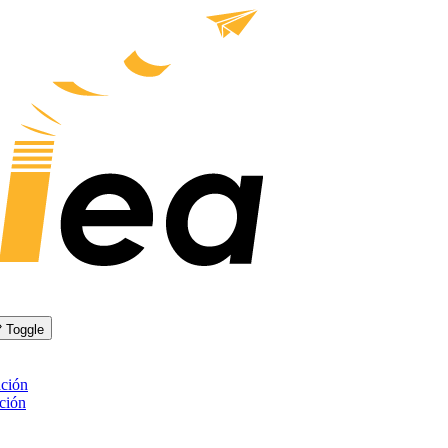
Toggle
ación
ación