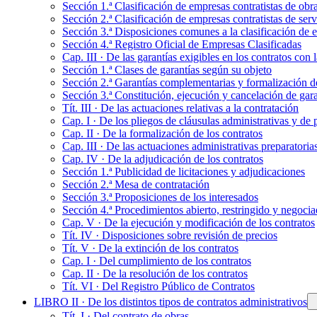
Sección 1.ª Clasificación de empresas contratistas de obr
Sección 2.ª Clasificación de empresas contratistas de serv
Sección 3.ª Disposiciones comunes a la clasificación de e
Sección 4.ª Registro Oficial de Empresas Clasificadas
Cap. III · De las garantías exigibles en los contratos con
Sección 1.ª Clases de garantías según su objeto
Sección 2.ª Garantías complementarias y formalización de
Sección 3.ª Constitución, ejecución y cancelación de gara
Tít. III · De las actuaciones relativas a la contratación
Cap. I · De los pliegos de cláusulas administrativas y de 
Cap. II · De la formalización de los contratos
Cap. III · De las actuaciones administrativas preparatoria
Cap. IV · De la adjudicación de los contratos
Sección 1.ª Publicidad de licitaciones y adjudicaciones
Sección 2.ª Mesa de contratación
Sección 3.ª Proposiciones de los interesados
Sección 4.ª Procedimientos abierto, restringido y negoci
Cap. V · De la ejecución y modificación de los contratos
Tít. IV · Disposiciones sobre revisión de precios
Tít. V · De la extinción de los contratos
Cap. I · Del cumplimiento de los contratos
Cap. II · De la resolución de los contratos
Tít. VI · Del Registro Público de Contratos
LIBRO II · De los distintos tipos de contratos administrativos
Tít. I · Del contrato de obras