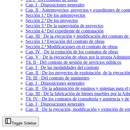
Cap. I · Disposiciones generales
Cap. II · Anteproyectos, proyectos y expedientes de cont
Sección 1.ª De los anteproyectos
Sección 2.ª De los proyectos
Sección 3.ª De la supervisión de proyectos
Sección 4.ª Del expediente de contratación
Cap. III · De la ejecución y modificación del contrato de
Sección 1.ª Ejecución del contrato de obras
Sección 2.ª Modificaciones en el contrato de obras
Cap. IV · De la extinción de los contratos de obras
Cap. V · De la ejecución de obras por la propia Administ
Tít. II · Del contrato de gestión de servicios públicos
Cap. I · De las modalidades del contrato
Cap. II · De los proyectos de explotación, de la ejecución
Tít. III · Del contrato de suministro
Cap. I · Disposiciones generales
Cap. II · De la adquisición de equipos y sistemas para el 
Cap. III · De la fabricación de bienes muebles por la Adm
Tít. IV · De los contratos de consultoría y asistencia y de
Cap. I · Disposiciones generales
Cap. II · De la ejecución, modificación y extinción de est
Toggle Sidebar