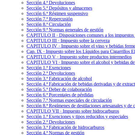
Sección 4.ª Devoluciones
Sección 5.ª Depósitos y almacenes
Sección 6.ª Régimen suspensivo
Sección 7.ª Repercusión
Sección 8.ª Circulación
Sección 9.ª Normas generales de gestión
CAPITULO II · Disposiciones comunes a los impuestos so
CAPITULO III · Impuesto sobre la cerveza
CAPITULO IV · Impuesto sobre el vino y bebidas ferm
Cap. IX · Impuesto sobre los Líquidos para Cigarrillos E
CAPITULO V · Impuesto sobre productos intermedios
CAPITULO VI · Impuesto sobre el alcohol y bebidas de
Sección 1.ª Exenciones
Sección 2.ª Devoluciones
Sección 3.ª Fabricación de alcohol
Sección 4.ª Fabricación de bebidas derivadas y de extrac
Sección 5.ª Deber de colaboración
Sección 6.ª Porcentajes de pérdidas
Sección 7.ª Normas especiales de circulación
Sección 8.ª Regímenes de destilaciones artesanales y de 
CAPITULO VII · Impuesto sobre hidrocarburos
Sección 1.ª Exenciones y tipos reducidos y especiales
Sección 2.ª Devoluciones
Sección 3.ª Fabricación de hidrocarburos
Sección 4.ª Normas de gestión