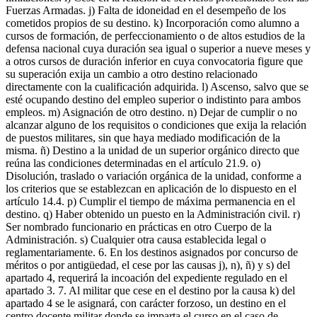
Fuerzas Armadas. j) Falta de idoneidad en el desempeño de los
cometidos propios de su destino. k) Incorporación como alumno a
cursos de formación, de perfeccionamiento o de altos estudios de la
defensa nacional cuya duración sea igual o superior a nueve meses y
a otros cursos de duración inferior en cuya convocatoria figure que
su superación exija un cambio a otro destino relacionado
directamente con la cualificación adquirida. l) Ascenso, salvo que se
esté ocupando destino del empleo superior o indistinto para ambos
empleos. m) Asignación de otro destino. n) Dejar de cumplir o no
alcanzar alguno de los requisitos o condiciones que exija la relación
de puestos militares, sin que haya mediado modificación de la
misma. ñ) Destino a la unidad de un superior orgánico directo que
reúna las condiciones determinadas en el artículo 21.9. o)
Disolución, traslado o variación orgánica de la unidad, conforme a
los criterios que se establezcan en aplicación de lo dispuesto en el
artículo 14.4. p) Cumplir el tiempo de máxima permanencia en el
destino. q) Haber obtenido un puesto en la Administración civil. r)
Ser nombrado funcionario en prácticas en otro Cuerpo de la
Administración. s) Cualquier otra causa establecida legal o
reglamentariamente. 6. En los destinos asignados por concurso de
méritos o por antigüedad, el cese por las causas j), n), ñ) y s) del
apartado 4, requerirá la incoación del expediente regulado en el
apartado 3. 7. Al militar que cese en el destino por la causa k) del
apartado 4 se le asignará, con carácter forzoso, un destino en el
centro docente militar donde se imparta el curso en el caso de