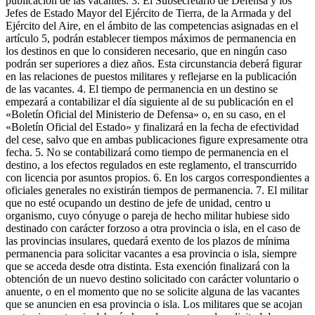
publicación de las vacantes. 3. El Subsecretario de Defensa y los
Jefes de Estado Mayor del Ejército de Tierra, de la Armada y del
Ejército del Aire, en el ámbito de las competencias asignadas en el
artículo 5, podrán establecer tiempos máximos de permanencia en
los destinos en que lo consideren necesario, que en ningún caso
podrán ser superiores a diez años. Esta circunstancia deberá figurar
en las relaciones de puestos militares y reflejarse en la publicación
de las vacantes. 4. El tiempo de permanencia en un destino se
empezará a contabilizar el día siguiente al de su publicación en el
«Boletín Oficial del Ministerio de Defensa» o, en su caso, en el
«Boletín Oficial del Estado» y finalizará en la fecha de efectividad
del cese, salvo que en ambas publicaciones figure expresamente otra
fecha. 5. No se contabilizará como tiempo de permanencia en el
destino, a los efectos regulados en este reglamento, el transcurrido
con licencia por asuntos propios. 6. En los cargos correspondientes a
oficiales generales no existirán tiempos de permanencia. 7. El militar
que no esté ocupando un destino de jefe de unidad, centro u
organismo, cuyo cónyuge o pareja de hecho militar hubiese sido
destinado con carácter forzoso a otra provincia o isla, en el caso de
las provincias insulares, quedará exento de los plazos de mínima
permanencia para solicitar vacantes a esa provincia o isla, siempre
que se acceda desde otra distinta. Esta exención finalizará con la
obtención de un nuevo destino solicitado con carácter voluntario o
anuente, o en el momento que no se solicite alguna de las vacantes
que se anuncien en esa provincia o isla. Los militares que se acojan