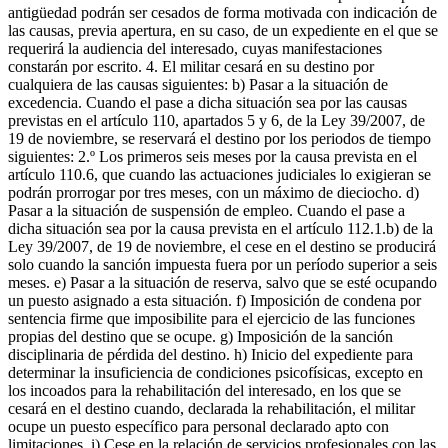
antigüedad podrán ser cesados de forma motivada con indicación de
las causas, previa apertura, en su caso, de un expediente en el que se
requerirá la audiencia del interesado, cuyas manifestaciones
constarán por escrito. 4. El militar cesará en su destino por
cualquiera de las causas siguientes: b) Pasar a la situación de
excedencia. Cuando el pase a dicha situación sea por las causas
previstas en el artículo 110, apartados 5 y 6, de la Ley 39/2007, de
19 de noviembre, se reservará el destino por los periodos de tiempo
siguientes: 2.º Los primeros seis meses por la causa prevista en el
artículo 110.6, que cuando las actuaciones judiciales lo exigieran se
podrán prorrogar por tres meses, con un máximo de dieciocho. d)
Pasar a la situación de suspensión de empleo. Cuando el pase a
dicha situación sea por la causa prevista en el artículo 112.1.b) de la
Ley 39/2007, de 19 de noviembre, el cese en el destino se producirá
solo cuando la sanción impuesta fuera por un período superior a seis
meses. e) Pasar a la situación de reserva, salvo que se esté ocupando
un puesto asignado a esta situación. f) Imposición de condena por
sentencia firme que imposibilite para el ejercicio de las funciones
propias del destino que se ocupe. g) Imposición de la sanción
disciplinaria de pérdida del destino. h) Inicio del expediente para
determinar la insuficiencia de condiciones psicofísicas, excepto en
los incoados para la rehabilitación del interesado, en los que se
cesará en el destino cuando, declarada la rehabilitación, el militar
ocupe un puesto específico para personal declarado apto con
limitaciones. i) Cese en la relación de servicios profesionales con las