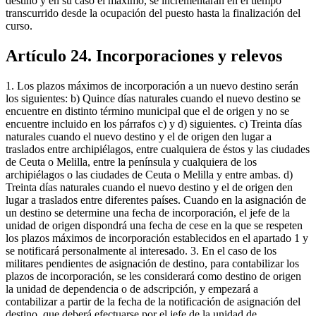
destino y en su caso el máximo, se incrementarán en el tiempo
transcurrido desde la ocupación del puesto hasta la finalización del
curso.
Artículo 24. Incorporaciones y relevos
1. Los plazos máximos de incorporación a un nuevo destino serán
los siguientes: b) Quince días naturales cuando el nuevo destino se
encuentre en distinto término municipal que el de origen y no se
encuentre incluido en los párrafos c) y d) siguientes. c) Treinta días
naturales cuando el nuevo destino y el de origen den lugar a
traslados entre archipiélagos, entre cualquiera de éstos y las ciudades
de Ceuta o Melilla, entre la península y cualquiera de los
archipiélagos o las ciudades de Ceuta o Melilla y entre ambas. d)
Treinta días naturales cuando el nuevo destino y el de origen den
lugar a traslados entre diferentes países. Cuando en la asignación de
un destino se determine una fecha de incorporación, el jefe de la
unidad de origen dispondrá una fecha de cese en la que se respeten
los plazos máximos de incorporación establecidos en el apartado 1 y
se notificará personalmente al interesado. 3. En el caso de los
militares pendientes de asignación de destino, para contabilizar los
plazos de incorporación, se les considerará como destino de origen
la unidad de dependencia o de adscripción, y empezará a
contabilizar a partir de la fecha de la notificación de asignación del
destino, que deberá efectuarse por el jefe de la unidad de