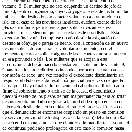
a esta circunstancia deberán hacerlo constar en la solicitud de
vacante. 8. El militar que no esté ocupando un destino de jefe de
unidad, centro u organismo, cuyo cónyuge o pareja de hecho militar
hubiese sido destinado con carácter voluntario a otra provincia o
isla, en el caso de las provincias insulares, quedará exento de los
plazos de mínima permanencia para solicitar vacantes a esa
provincia o isla, siempre que se acceda desde otra distinta. Esta
exención finalizará al cumplirse un año desde la asignación del
destino al cónyuge o pareja de hecho, con la obtención de un nuevo
destino solicitado con carácter voluntario o anuente, o en el
momento que no se solicite alguna de las vacantes que se anuncien
en esa provincia o isla. Los militares que se acojan a esta
circunstancia deberán hacerlo constar en la solicitud de vacante. 9.
Cuando en los procedimientos incoados por acoso sexual o acoso
por razón de sexo, una vez resuelto el expediente disciplinario sin
responsabilidad o recaída resolución judicial, en el caso de que la
causa penal haya finalizado por sentencia absolutoria firme o auto
firme de sobreseimiento o archivo de la causa, el denunciado
quedará exento de los plazos de mínima permanencia para solicitar
destino en otra unidad o regresar a la unidad de origen en caso de
haber sido destinado a otra unidad durante el proceso. En caso de
que el denunciado se encontrase ocupando un puesto en comisión
de servicio, en virtud de lo dispuesto en la letra h) del artículo 28.2,
cesará en la misma, a no ser que el interesado manifieste su voluntad
de continuar, pudiendo prolongarse en este caso la comisión hasta