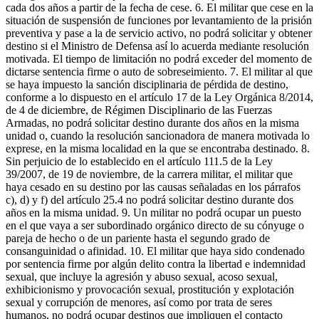
cada dos años a partir de la fecha de cese. 6. El militar que cese en la
situación de suspensión de funciones por levantamiento de la prisión
preventiva y pase a la de servicio activo, no podrá solicitar y obtener
destino si el Ministro de Defensa así lo acuerda mediante resolución
motivada. El tiempo de limitación no podrá exceder del momento de
dictarse sentencia firme o auto de sobreseimiento. 7. El militar al que
se haya impuesto la sanción disciplinaria de pérdida de destino,
conforme a lo dispuesto en el artículo 17 de la Ley Orgánica 8/2014,
de 4 de diciembre, de Régimen Disciplinario de las Fuerzas
Armadas, no podrá solicitar destino durante dos años en la misma
unidad o, cuando la resolución sancionadora de manera motivada lo
exprese, en la misma localidad en la que se encontraba destinado. 8.
Sin perjuicio de lo establecido en el artículo 111.5 de la Ley
39/2007, de 19 de noviembre, de la carrera militar, el militar que
haya cesado en su destino por las causas señaladas en los párrafos
c), d) y f) del artículo 25.4 no podrá solicitar destino durante dos
años en la misma unidad. 9. Un militar no podrá ocupar un puesto
en el que vaya a ser subordinado orgánico directo de su cónyuge o
pareja de hecho o de un pariente hasta el segundo grado de
consanguinidad o afinidad. 10. El militar que haya sido condenado
por sentencia firme por algún delito contra la libertad e indemnidad
sexual, que incluye la agresión y abuso sexual, acoso sexual,
exhibicionismo y provocación sexual, prostitución y explotación
sexual y corrupción de menores, así como por trata de seres
humanos, no podrá ocupar destinos que impliquen el contacto