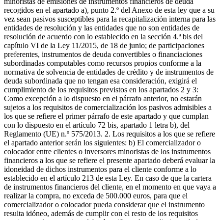
minoristas de emisiones de instrumentos financieros de deuda
recogidos en el apartado a), punto 2.º del Anexo de esta ley que a su
vez sean pasivos susceptibles para la recapitalización interna para las
entidades de resolución y las entidades que no son entidades de
resolución de acuerdo con lo establecido en la sección 4.ª bis del
capítulo VI de la Ley 11/2015, de 18 de junio; de participaciones
preferentes, instrumentos de deuda convertibles o financiaciones
subordinadas computables como recursos propios conforme a la
normativa de solvencia de entidades de crédito y de instrumentos de
deuda subordinada que no tengan esa consideración, exigirá el
cumplimiento de los requisitos previstos en los apartados 2 y 3:
Como excepción a lo dispuesto en el párrafo anterior, no estarán
sujetos a los requisitos de comercialización los pasivos admisibles a
los que se refiere el primer párrafo de este apartado y que cumplan
con lo dispuesto en el artículo 72 bis, apartado 1 letra b), del
Reglamento (UE) n.º 575/2013. 2. Los requisitos a los que se refiere
el apartado anterior serán los siguientes: b) El comercializador o
colocador entre clientes o inversores minoristas de los instrumentos
financieros a los que se refiere el presente apartado deberá evaluar la
idoneidad de dichos instrumentos para el cliente conforme a lo
establecido en el artículo 213 de esta Ley. En caso de que la cartera
de instrumentos financieros del cliente, en el momento en que vaya a
realizar la compra, no exceda de 500.000 euros, para que el
comercializador o colocador pueda considerar que el instrumento
resulta idóneo, además de cumplir con el resto de los requisitos