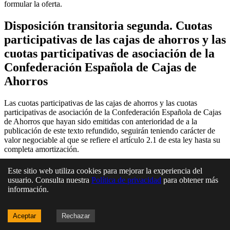
formular la oferta.
Disposición transitoria segunda. Cuotas
participativas de las cajas de ahorros y las
cuotas participativas de asociación de la
Confederación Española de Cajas de
Ahorros
Las cuotas participativas de las cajas de ahorros y las cuotas
participativas de asociación de la Confederación Española de Cajas
de Ahorros que hayan sido emitidas con anterioridad de a la
publicación de este texto refundido, seguirán teniendo carácter de
valor negociable al que se refiere el artículo 2.1 de esta ley hasta su
completa amortización.
Disposición transitoria tercera.
Este sitio web utiliza cookies para mejorar la experiencia del
usuario. Consulta nuestra
Política de privacidad
para obtener más
Adaptación a las novedades de la
información.
Directiva 2013/50/UE del Parlamento
Europeo y del Consejo, de 22 de octubre
Aceptar
Rechazar
de 2013