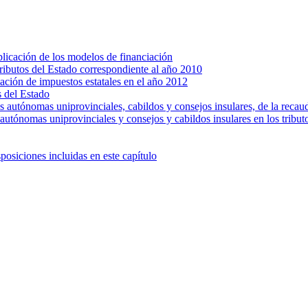
plicación de los modelos de financiación
 tributos del Estado correspondiente al año 2010
dación de impuestos estatales en el año 2012
s del Estado
s autónomas uniprovinciales, cabildos y consejos insulares, de la recau
autónomas uniprovinciales y consejos y cabildos insulares en los tribut
posiciones incluidas en este capítulo