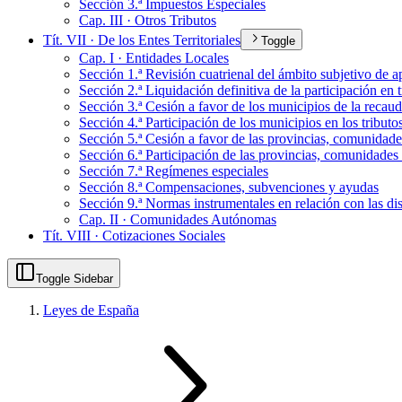
Sección 3.ª Impuestos Especiales
Cap. III · Otros Tributos
Tít. VII · De los Entes Territoriales
Toggle
Cap. I · Entidades Locales
Sección 1.ª Revisión cuatrienal del ámbito subjetivo de a
Sección 2.ª Liquidación definitiva de la participación en
Sección 3.ª Cesión a favor de los municipios de la recau
Sección 4.ª Participación de los municipios en los tributo
Sección 5.ª Cesión a favor de las provincias, comunidade
Sección 6.ª Participación de las provincias, comunidades 
Sección 7.ª Regímenes especiales
Sección 8.ª Compensaciones, subvenciones y ayudas
Sección 9.ª Normas instrumentales en relación con las dis
Cap. II · Comunidades Autónomas
Tít. VIII · Cotizaciones Sociales
Toggle Sidebar
Leyes de España