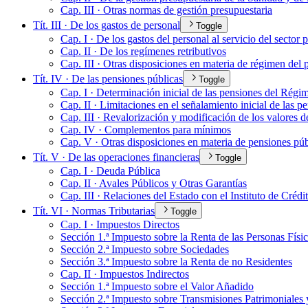
Cap. III · Otras normas de gestión presupuestaria
Tít. III · De los gastos de personal
Toggle
Cap. I · De los gastos del personal al servicio del sector 
Cap. II · De los regímenes retributivos
Cap. III · Otras disposiciones en materia de régimen del 
Tít. IV · De las pensiones públicas
Toggle
Cap. I · Determinación inicial de las pensiones del Régim
Cap. II · Limitaciones en el señalamiento inicial de las p
Cap. III · Revalorización y modificación de los valores d
Cap. IV · Complementos para mínimos
Cap. V · Otras disposiciones en materia de pensiones púb
Tít. V · De las operaciones financieras
Toggle
Cap. I · Deuda Pública
Cap. II · Avales Públicos y Otras Garantías
Cap. III · Relaciones del Estado con el Instituto de Crédi
Tít. VI · Normas Tributarias
Toggle
Cap. I · Impuestos Directos
Sección 1.ª Impuesto sobre la Renta de las Personas Físi
Sección 2.ª Impuesto sobre Sociedades
Sección 3.ª Impuesto sobre la Renta de no Residentes
Cap. II · Impuestos Indirectos
Sección 1.ª Impuesto sobre el Valor Añadido
Sección 2.ª Impuesto sobre Transmisiones Patrimoniales