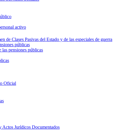
público
personal activo
en de Clases Pasivas del Estado y de las especiales de guerra
ensiones públicas
e las pensiones públicas
licas
to Oficial
cas
 y Actos Jurídicos Documentados