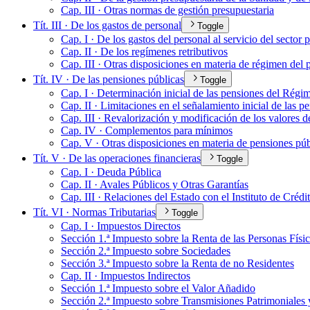
Cap. III · Otras normas de gestión presupuestaria
Tít. III · De los gastos de personal
Toggle
Cap. I · De los gastos del personal al servicio del sector 
Cap. II · De los regímenes retributivos
Cap. III · Otras disposiciones en materia de régimen del 
Tít. IV · De las pensiones públicas
Toggle
Cap. I · Determinación inicial de las pensiones del Régim
Cap. II · Limitaciones en el señalamiento inicial de las p
Cap. III · Revalorización y modificación de los valores d
Cap. IV · Complementos para mínimos
Cap. V · Otras disposiciones en materia de pensiones púb
Tít. V · De las operaciones financieras
Toggle
Cap. I · Deuda Pública
Cap. II · Avales Públicos y Otras Garantías
Cap. III · Relaciones del Estado con el Instituto de Crédi
Tít. VI · Normas Tributarias
Toggle
Cap. I · Impuestos Directos
Sección 1.ª Impuesto sobre la Renta de las Personas Físi
Sección 2.ª Impuesto sobre Sociedades
Sección 3.ª Impuesto sobre la Renta de no Residentes
Cap. II · Impuestos Indirectos
Sección 1.ª Impuesto sobre el Valor Añadido
Sección 2.ª Impuesto sobre Transmisiones Patrimoniales