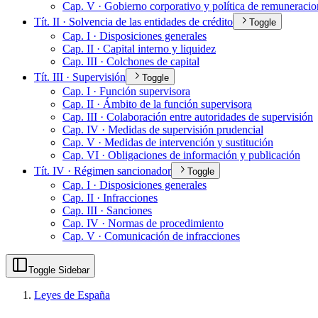
Cap. V · Gobierno corporativo y política de remuneracio
Tít. II · Solvencia de las entidades de crédito
Toggle
Cap. I · Disposiciones generales
Cap. II · Capital interno y liquidez
Cap. III · Colchones de capital
Tít. III · Supervisión
Toggle
Cap. I · Función supervisora
Cap. II · Ámbito de la función supervisora
Cap. III · Colaboración entre autoridades de supervisión
Cap. IV · Medidas de supervisión prudencial
Cap. V · Medidas de intervención y sustitución
Cap. VI · Obligaciones de información y publicación
Tít. IV · Régimen sancionador
Toggle
Cap. I · Disposiciones generales
Cap. II · Infracciones
Cap. III · Sanciones
Cap. IV · Normas de procedimiento
Cap. V · Comunicación de infracciones
Toggle Sidebar
Leyes de España