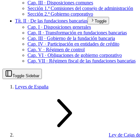
Cap. III · Disposiciones comunes
Sección 1.ª Comisiones del consejo de administración
Sección 2.ª Gobierno corporativo
Tít. II · De las fundaciones bancarias
Toggle
Cap. I · Disposiciones generales
Cap. II · Transformación en fundaciones bancarias
Cap. III · Gobierno de la fundación bancaria
Cap. IV · Participación en entidades de crédito
Cap. V · Régimen de control
Cap. VI · Obligaciones de gobierno corporativo
Cap. VII · Régimen fiscal de las fundaciones bancarias
Toggle Sidebar
Leyes de España
Ley de Cajas d