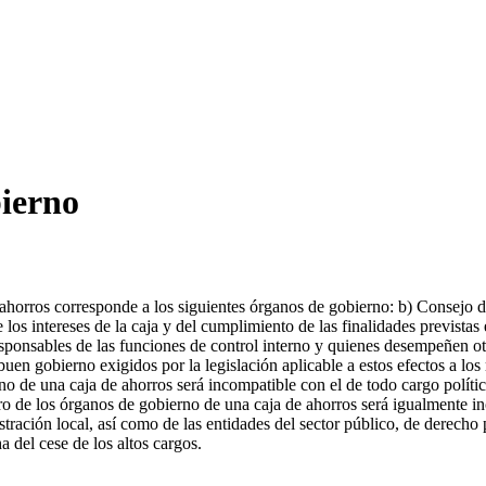
ierno
de ahorros corresponde a los siguientes órganos de gobierno: b) Consejo
os intereses de la caja y del cumplimiento de las finalidades previstas e
sponsables de las funciones de control interno y quienes desempeñen otro
 buen gobierno exigidos por la legislación aplicable a estos efectos a l
o de una caja de ahorros será incompatible con el de todo cargo político
bro de los órganos de gobierno de una caja de ahorros será igualmente i
ación local, así como de las entidades del sector público, de derecho 
a del cese de los altos cargos.