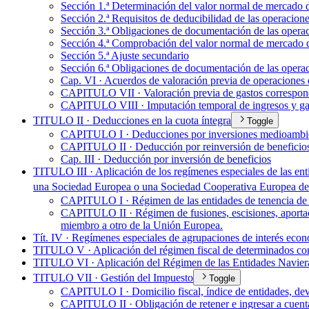
Sección 1.ª Determinación del valor normal de mercado d
Sección 2.ª Requisitos de deducibilidad de las operacion
Sección 3.ª Obligaciones de documentación de las opera
Sección 4.ª Comprobación del valor normal de mercado d
Sección 5.ª Ajuste secundario
Sección 6.ª Obligaciones de documentación de las operaci
Cap. VI · Acuerdos de valoración previa de operaciones 
CAPITULO VII · Valoración previa de gastos correspondie
CAPITULO VIII · Imputación temporal de ingresos y gasto
TITULO II · Deducciones en la cuota íntegra
Toggle
CAPITULO I · Deducciones por inversiones medioambie
CAPITULO II · Deducción por reinversión de beneficios
Cap. III · Deducción por inversión de beneficios
TITULO III · Aplicación de los regímenes especiales de las enti
una Sociedad Europea o una Sociedad Cooperativa Europea de
CAPITULO I · Régimen de las entidades de tenencia de v
CAPITULO II · Régimen de fusiones, escisiones, aportac
miembro a otro de la Unión Europea.
Tít. IV · Regímenes especiales de agrupaciones de interés econó
TITULO V · Aplicación del régimen fiscal de determinados con
TITULO VI · Aplicación del Régimen de las Entidades Naviera
TITULO VII · Gestión del Impuesto
Toggle
CAPITULO I · Domicilio fiscal, índice de entidades, dev
CAPITULO II · Obligación de retener e ingresar a cuent