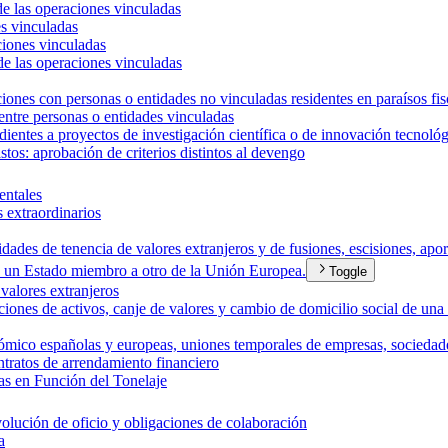
e las operaciones vinculadas
es vinculadas
ciones vinculadas
e las operaciones vinculadas
ones con personas o entidades no vinculadas residentes en paraísos fis
entre personas o entidades vinculadas
ntes a proyectos de investigación científica o de innovación tecnológ
s: aprobación de criterios distintos al devengo
ntales
 extraordinarios
dades de tenencia de valores extranjeros y de fusiones, escisiones, apor
 un Estado miembro a otro de la Unión Europea.
Toggle
alores extranjeros
iones de activos, canje de valores y cambio de domicilio social de u
mico españolas y europeas, uniones temporales de empresas, sociedades 
tratos de arrendamiento financiero
s en Función del Tonelaje
olución de oficio y obligaciones de colaboración
a