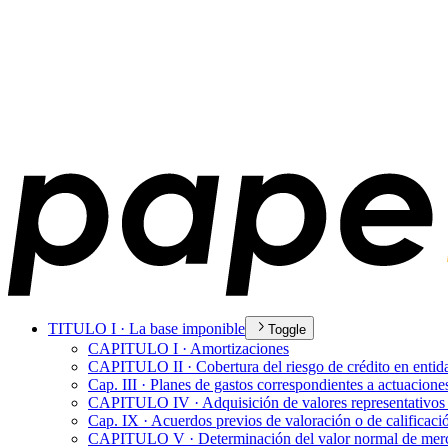
TITULO I · La base imponible
Toggle
CAPITULO I · Amortizaciones
CAPITULO II · Cobertura del riesgo de crédito en entida
Cap. III · Planes de gastos correspondientes a actuacion
CAPITULO IV · Adquisición de valores representativos de 
Cap. IX · Acuerdos previos de valoración o de calificaci
CAPITULO V · Determinación del valor normal de mercado