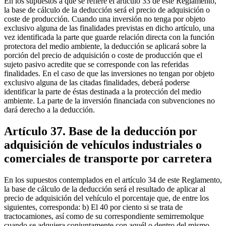
En los supuestos a que se refiere el artículo 33 de este Reglamento,
la base de cálculo de la deducción será el precio de adquisición o
coste de producción. Cuando una inversión no tenga por objeto
exclusivo alguna de las finalidades previstas en dicho artículo, una
vez identificada la parte que guarde relación directa con la función
protectora del medio ambiente, la deducción se aplicará sobre la
porción del precio de adquisición o coste de producción que el
sujeto pasivo acredite que se corresponde con las referidas
finalidades. En el caso de que las inversiones no tengan por objeto
exclusivo alguna de las citadas finalidades, deberá poderse
identificar la parte de éstas destinada a la protección del medio
ambiente. La parte de la inversión financiada con subvenciones no
dará derecho a la deducción.
Artículo 37. Base de la deducción por
adquisición de vehículos industriales o
comerciales de transporte por carretera
En los supuestos contemplados en el artículo 34 de este Reglamento,
la base de cálculo de la deducción será el resultado de aplicar al
precio de adquisición del vehículo el porcentaje que, de entre los
siguientes, corresponda: b) El 40 por ciento si se trata de
tractocamiones, así como de su correspondiente semirremolque
cuando se adquiera conjuntamente con aquél o dentro del mismo