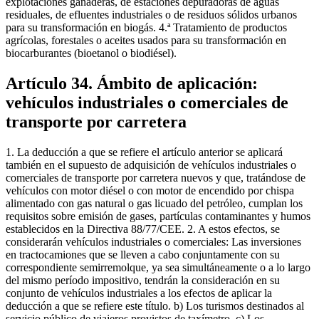
explotaciones ganaderas, de estaciones depuradoras de aguas
residuales, de efluentes industriales o de residuos sólidos urbanos
para su transformación en biogás. 4.ª Tratamiento de productos
agrícolas, forestales o aceites usados para su transformación en
biocarburantes (bioetanol o biodiésel).
Artículo 34. Ámbito de aplicación:
vehículos industriales o comerciales de
transporte por carretera
1. La deducción a que se refiere el artículo anterior se aplicará
también en el supuesto de adquisición de vehículos industriales o
comerciales de transporte por carretera nuevos y que, tratándose de
vehículos con motor diésel o con motor de encendido por chispa
alimentado con gas natural o gas licuado del petróleo, cumplan los
requisitos sobre emisión de gases, partículas contaminantes y humos
establecidos en la Directiva 88/77/CEE. 2. A estos efectos, se
considerarán vehículos industriales o comerciales: Las inversiones
en tractocamiones que se lleven a cabo conjuntamente con su
correspondiente semirremolque, ya sea simultáneamente o a lo largo
del mismo período impositivo, tendrán la consideración en su
conjunto de vehículos industriales a los efectos de aplicar la
deducción a que se refiere este título. b) Los turismos destinados al
servicio público de viajeros provistos de taxímetro. c) Los