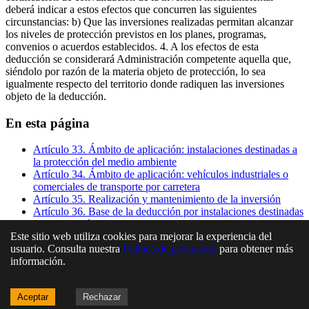
deberá indicar a estos efectos que concurren las siguientes
circunstancias: b) Que las inversiones realizadas permitan alcanzar
los niveles de protección previstos en los planes, programas,
convenios o acuerdos establecidos. 4. A los efectos de esta
deducción se considerará Administración competente aquella que,
siéndolo por razón de la materia objeto de protección, lo sea
igualmente respecto del territorio donde radiquen las inversiones
objeto de la deducción.
En esta página
Artículo 33. Ámbito de aplicación: instalaciones destinadas a
la protección del medio ambiente
Artículo 34. Ámbito de aplicación: vehículos industriales o
comerciales de transporte por carretera
Artículo 35. Realización y mantenimiento de la inversión
Artículo 36. Base de la deducción por instalaciones destinadas
a la protección del medio ambiente
Este sitio web utiliza cookies para mejorar la experiencia del
Artículo 37. Base de la deducción por adquisición de
usuario. Consulta nuestra
Política de privacidad
para obtener más
vehículos industriales o comerciales de transporte por
información.
carretera
Artículo 38. Requisitos de la deducción por instalaciones
destinadas a la protección del medio ambiente. Certificación
Aceptar
Rechazar
de convalidación de la inversión medioambiental