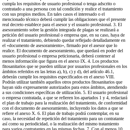
cumpla los requisitos de usuario profesional o tenga adscrito o
contratado a una persona con tal condición y realice el tratamiento
con sus propios medios. En tales casos el interesado o el
mencionado técnico deberá cumplir las obligaciones que el presente
real decreto establece para el asesor y el usuario profesional. 3. El
asesoramiento sobre la gestión integrada de plagas se realizará a
petición del usuario profesional o empresa que, en su caso, haya de
realizar el tratamiento, debiendo quedar reflejado detalladamente en
el «documento de asesoramiento», firmado por el asesor que lo
realice. El documento de asesoramiento, que quedará en poder del
usuario profesional o empresa peticionaria, deberá contener al
menos información que figura en el anexo IX. 4. Los productos
fitosanitarios que se pueden utilizar por usuarios profesionales en los
ámbitos referidos en las letras a), b), c) y d), del artículo 46.1,
deberán cumplir los requisitos especificados en el anexo VIII.
Podrán utilizar también aquellos otros productos fitosanitarios que
hayan sido expresamente autorizados para estos ámbitos, atendiendo
a sus condiciones específicas de utilización. 5. El usuario profesional
o empresa contratada, a que se refieren los apartados 1 y 4, redactará
el plan de trabajo para la realización del tratamiento, de conformidad
con el documento de asesoramiento, incluyendo los datos a que se
refiere el anexo X. 6. El plan de trabajo podrá contemplar, en su
caso, la necesidad de repetición del tratamiento para un contratante
así como su periodicidad, o la realización del mismo tratamiento
para varios contratantes en las mismas fechas. 7. Con al menos 10