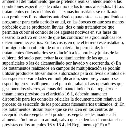
ambiental del tratamiento que se pretenda realizar, atendiendo a las
condiciones específicas de cada uno de los tramos afectados. b) Los
tratamientos en los recintos de las zonas industriales se realizarán
con productos fitosanitarios autorizados para estos usos, pudiéndose
programar para cada periodo anual, en las épocas en que sea menos
probable que se produzcan lluvias, dos o más tratamientos que
permitan cubrir el control de los agentes nocivos en sus fases de
desarrollo activo en caso de que las condiciones agroclimáticas los
determinen necesarios. En los casos en que el terreno esté asfaltado,
hormigonado o cubierto de otro material impermeable, los
tratamientos fitosanitarios se reducirán a los bordes y juntas de la
cubierta del suelo para evitar la contaminación de las aguas
superficiales o las de alcantarillado por lavado y escorrentía. c) En
los tratamientos realizados en campos de multiplicación se podrán
utilizar productos fitosanitarios autorizados para cultivos distintos de
las especies o variedades en multiplicación, siempre y cuando se
especifiquen y justifiquen en el plan de trabajo. Los operadores que
gestionen los viveros, además del mantenimiento del registro de
tratamientos previsto en el artículo 16.1, deberán mantener
disponible para los controles oficiales la documentación relativa al
proceso de selección de los productos fitosanitarios utilizados. d) En
los tratamientos fitosanitarios que se realicen en los centros de
recepción sobre vegetales o productos vegetales destinados a la
alimentación humana o animal, salvo que se den las circunstancias
previstas en los artículos 16 y 18.4 del Reglamento (CE) n.º