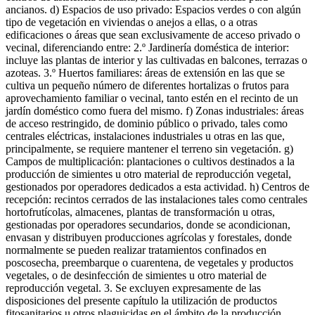
ancianos. d) Espacios de uso privado: Espacios verdes o con algún
tipo de vegetación en viviendas o anejos a ellas, o a otras
edificaciones o áreas que sean exclusivamente de acceso privado o
vecinal, diferenciando entre: 2.º Jardinería doméstica de interior:
incluye las plantas de interior y las cultivadas en balcones, terrazas o
azoteas. 3.º Huertos familiares: áreas de extensión en las que se
cultiva un pequeño número de diferentes hortalizas o frutos para
aprovechamiento familiar o vecinal, tanto estén en el recinto de un
jardín doméstico como fuera del mismo. f) Zonas industriales: áreas
de acceso restringido, de dominio público o privado, tales como
centrales eléctricas, instalaciones industriales u otras en las que,
principalmente, se requiere mantener el terreno sin vegetación. g)
Campos de multiplicación: plantaciones o cultivos destinados a la
producción de simientes u otro material de reproducción vegetal,
gestionados por operadores dedicados a esta actividad. h) Centros de
recepción: recintos cerrados de las instalaciones tales como centrales
hortofrutícolas, almacenes, plantas de transformación u otras,
gestionadas por operadores secundarios, donde se acondicionan,
envasan y distribuyen producciones agrícolas y forestales, donde
normalmente se pueden realizar tratamientos confinados en
poscosecha, preembarque o cuarentena, de vegetales y productos
vegetales, o de desinfección de simientes u otro material de
reproducción vegetal. 3. Se excluyen expresamente de las
disposiciones del presente capítulo la utilización de productos
fitosanitarios u otros plaguicidas en el ámbito de la producción