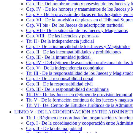
Cap. III · Del nombramiento y posesión de los Jueces y 
Cap. IV · De los honores y tratamientos de los Jueces y 
Cap. V · De la provisión de plazas en los Juzgados, en la
Cap. VI · De la provisión de plazas en el Tribunal Supr
Cap. VI bis · De los Jueces de adscripción territorial
Cap. VII · De la situación de los Jueces y Magistrados
Cap. VIII · De las licencias y permisos
Tít. II · De la independencia judicial
Cap. I · De la inamovilidad de los Jueces y Magistrados
Cap. II · De las incompatibilidades y prohibiciones
Cap. III · De la inmunidad judicial
Cap. IV · Del régimen de asociación profesional de los 
Cap. V · De la independencia económica
Tít. III · De la responsabilidad de los Jueces y Magistrad
Cap. I · De la responsabilidad penal
Cap. II · De la responsabilidad civil
Cap. III · De la responsabilidad disciplinaria
Tít. IV · De los Jueces en régimen de provisión temporal
Tít. V · De la formación continua de los jueces y magist
Tít. VI · Del Centro de Estudios Jurídicos de la Administ
LIBRO V · DE LA COORDINACIÓN ENTRE ADMINISTR
Tít. I · Régimen de coordinación, organización y funciona
Cap. I · De la coordinación y cooperación entre Adminis
Cap. II · De la oficina judicial