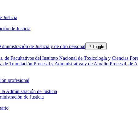
e Justicia
ación de Justicia
ministración de Justicia y de otro personal
Toggle
, de Facultativos del Instituto Nacional de Toxicología y Ciencias Fore
, de Tramitación Procesal y Administrativa y de Auxilio Procesal, de Ay
ción profesional
e la Administración de Justicia
inistración de Justicia
nario