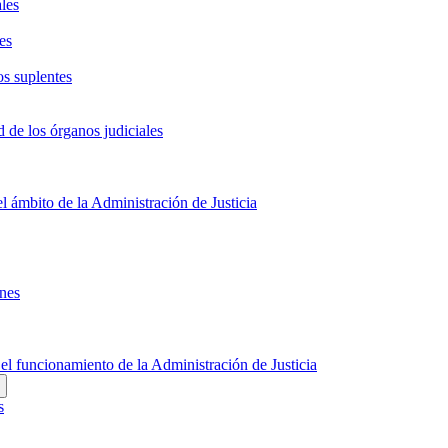
ales
es
os suplentes
d de los órganos judiciales
el ámbito de la Administración de Justicia
ones
 el funcionamiento de la Administración de Justicia
s