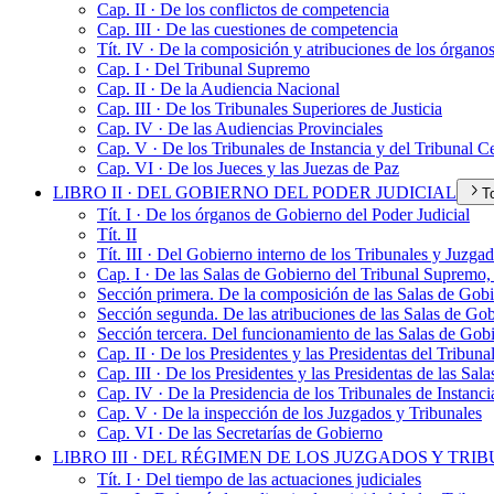
Cap. II · De los conflictos de competencia
Cap. III · De las cuestiones de competencia
Tít. IV · De la composición y atribuciones de los órganos
Cap. I · Del Tribunal Supremo
Cap. II · De la Audiencia Nacional
Cap. III · De los Tribunales Superiores de Justicia
Cap. IV · De las Audiencias Provinciales
Cap. V · De los Tribunales de Instancia y del Tribunal Ce
Cap. VI · De los Jueces y las Juezas de Paz
LIBRO II · DEL GOBIERNO DEL PODER JUDICIAL
T
Tít. I · De los órganos de Gobierno del Poder Judicial
Tít. II
Tít. III · Del Gobierno interno de los Tribunales y Juzga
Cap. I · De las Salas de Gobierno del Tribunal Supremo,
Sección primera. De la composición de las Salas de Gobi
Sección segunda. De las atribuciones de las Salas de Go
Sección tercera. Del funcionamiento de las Salas de Gobi
Cap. II · De los Presidentes y las Presidentas del Tribun
Cap. III · De los Presidentes y las Presidentas de las Sal
Cap. IV · De la Presidencia de los Tribunales de Instanci
Cap. V · De la inspección de los Juzgados y Tribunales
Cap. VI · De las Secretarías de Gobierno
LIBRO III · DEL RÉGIMEN DE LOS JUZGADOS Y TRI
Tít. I · Del tiempo de las actuaciones judiciales