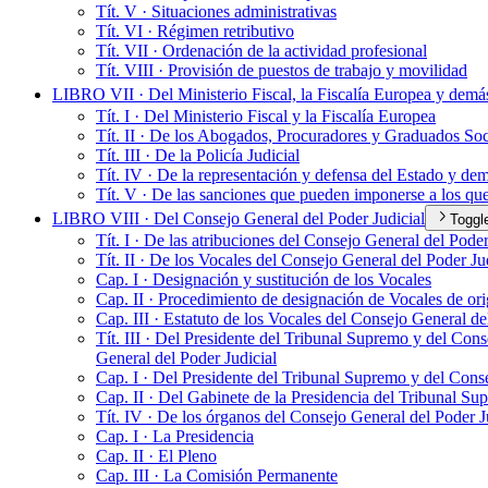
Tít. V · Situaciones administrativas
Tít. VI · Régimen retributivo
Tít. VII · Ordenación de la actividad profesional
Tít. VIII · Provisión de puestos de trabajo y movilidad
LIBRO VII · Del Ministerio Fiscal, la Fiscalía Europea y demás
Tít. I · Del Ministerio Fiscal y la Fiscalía Europea
Tít. II · De los Abogados, Procuradores y Graduados Soc
Tít. III · De la Policía Judicial
Tít. IV · De la representación y defensa del Estado y de
Tít. V · De las sanciones que pueden imponerse a los que 
LIBRO VIII · Del Consejo General del Poder Judicial
Toggl
Tít. I · De las atribuciones del Consejo General del Poder
Tít. II · De los Vocales del Consejo General del Poder Ju
Cap. I · Designación y sustitución de los Vocales
Cap. II · Procedimiento de designación de Vocales de ori
Cap. III · Estatuto de los Vocales del Consejo General de
Tít. III · Del Presidente del Tribunal Supremo y del Con
General del Poder Judicial
Cap. I · Del Presidente del Tribunal Supremo y del Cons
Cap. II · Del Gabinete de la Presidencia del Tribunal Su
Tít. IV · De los órganos del Consejo General del Poder J
Cap. I · La Presidencia
Cap. II · El Pleno
Cap. III · La Comisión Permanente