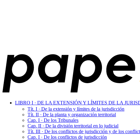
LIBRO I · DE LA EXTENSIÓN Y LÍMITES DE LA JUR
Tít. I · De la extensión y límites de la jurisdicción
Tít. II · De la planta y organización territorial
Cap. I · De los Tribunales
Cap. II · De la división territorial en lo judicial
Tít. III · De los conflictos de jurisdicción y de los confl
Cap. I · De los conflictos de jurisdicción