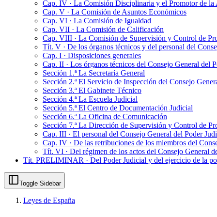
Cap. IV · La Comisión Disciplinaria y el Promotor de la 
Cap. V · La Comisión de Asuntos Económicos
Cap. VI · La Comisión de Igualdad
Cap. VII · La Comisión de Calificación
Cap. VIII · La Comisión de Supervisión y Control de Pr
Tít. V · De los órganos técnicos y del personal del Conse
Cap. I · Disposiciones generales
Cap. II · Los órganos técnicos del Consejo General del Po
Sección 1.ª La Secretaría General
Sección 2.ª El Servicio de Inspección del Consejo Genera
Sección 3.ª El Gabinete Técnico
Sección 4.ª La Escuela Judicial
Sección 5.ª El Centro de Documentación Judicial
Sección 6.ª La Oficina de Comunicación
Sección 7.ª La Dirección de Supervisión y Control de Pr
Cap. III · El personal del Consejo General del Poder Judi
Cap. IV · De las retribuciones de los miembros del Conse
Tít. VI · Del régimen de los actos del Consejo General de
Tít. PRELIMINAR · Del Poder Judicial y del ejercicio de la pot
Toggle Sidebar
Leyes de España