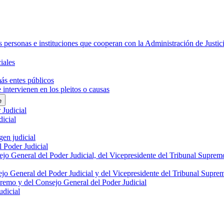
 personas e instituciones que cooperan con la Administración de Justic
iales
más entes públicos
intervienen en los pleitos o causas
e
 Judicial
dicial
gen judicial
l Poder Judicial
sejo General del Poder Judicial, del Vicepresidente del Tribunal Supre
ejo General del Poder Judicial y del Vicepresidente del Tribunal Supre
premo y del Consejo General del Poder Judicial
udicial