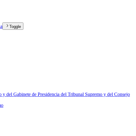
ia
Toggle
mo y del Gabinete de Presidencia del Tribunal Supremo y del Consejo
mo