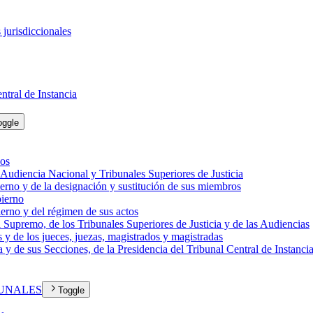
 jurisdiccionales
ntral de Instancia
oggle
dos
 Audiencia Nacional y Tribunales Superiores de Justicia
erno y de la designación y sustitución de sus miembros
bierno
erno y del régimen de sus actos
al Supremo, de los Tribunales Superiores de Justicia y de las Audiencias
as y de los jueces, juezas, magistrados y magistradas
a y de sus Secciones, de la Presidencia del Tribunal Central de Instanci
BUNALES
Toggle