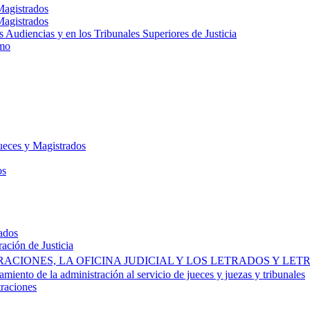
Magistrados
Magistrados
s Audiencias y en los Tribunales Superiores de Justicia
emo
Jueces y Magistrados
os
rados
ración de Justicia
ACIONES, LA OFICINA JUDICIAL Y LOS LETRADOS Y LET
miento de la administración al servicio de jueces y juezas y tribunales
traciones