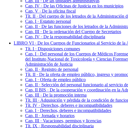
Cap. III · De las unidades administrativas
Cap. IV · De las Oficinas de Justicia en los municipios
Cap. V · De la oficina fiscal
Tít. II · Del cuerpo de los letrados de la Administración d
Cap. I · Estatuto personal
Cap. II · De las funciones de los letrados de la Administr
Cap. III · De la ordenación del Cuerpo de Secretarios
Cap. IV · De la responsabilidad disciplinaria
LIBRO VI · De los Cuerpos de Funcionarios al Servicio de la Ad
Tít. I · Disposiciones comunes
Cap. I · Del personal de los Cuerpos de Médicos Forenses
del Instituto Nacional de Toxicología y Ciencias Forenses
Administración de Justicia
Cap. II · Registro de personal
Tít. II · De la oferta de empleo público, ingreso y promo
Cap. I · Oferta de empleo público
Cap. II · Selección del personal funcionario al servicio d
Cap. II BIS · De la cooperación y coordinación en la Adm
Cap. III · De la promoción interna
Tít. III · Adquisición y pérdida de la condición de funcio
Tít. IV · Derechos, deberes e incompatibilidades
Cap. I · Derechos, deberes e incompatibilidades
Cap. II · Jornada y horarios
Cap. III · Vacaciones, permisos y licencias
Tít. IX · Responsabilidad disciplinaria