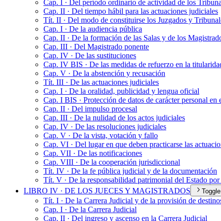
Cap. I · Del período ordinario de actividad de los Tribun
Cap. II · Del tiempo hábil para las actuaciones judiciales
Tít. II · Del modo de constituirse los Juzgados y Tribunal
Cap. I · De la audiencia pública
Cap. II · De la formación de las Salas y de los Magistrad
Cap. III · Del Magistrado ponente
Cap. IV · De las sustituciones
Cap. IV BIS · De las medidas de refuerzo en la titularida
Cap. V · De la abstención y recusación
Tít. III · De las actuaciones judiciales
Cap. I · De la oralidad, publicidad y lengua oficial
Cap. I BIS · Protección de datos de carácter personal en 
Cap. II · Del impulso procesal
Cap. III · De la nulidad de los actos judiciales
Cap. IV · De las resoluciones judiciales
Cap. V · De la vista, votación y fallo
Cap. VI · Del lugar en que deben practicarse las actuaci
Cap. VII · De las notificaciones
Cap. VIII · De la cooperación jurisdiccional
Tít. IV · De la fe pública judicial y de la documentación
Tít. V · De la responsabilidad patrimonial del Estado por
LIBRO IV · DE LOS JUECES Y MAGISTRADOS
Toggle
Tít. I · De la Carrera Judicial y de la provisión de destino
Cap. I · De la Carrera Judicial
Cap. II · Del ingreso y ascenso en la Carrera Judicial