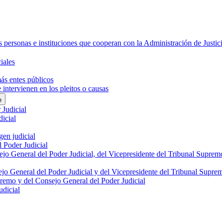
 personas e instituciones que cooperan con la Administración de Justic
iales
más entes públicos
intervienen en los pleitos o causas
e
 Judicial
dicial
gen judicial
l Poder Judicial
sejo General del Poder Judicial, del Vicepresidente del Tribunal Supre
ejo General del Poder Judicial y del Vicepresidente del Tribunal Supre
premo y del Consejo General del Poder Judicial
udicial