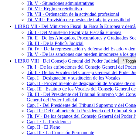
Tít. V · Situaciones administrativas
Tít. VI · Régimen retributivo
Tít. VII · Ordenación de la actividad profesional
Tít. VIII · Provisión de puestos de trabajo y movilidad
LIBRO VII · Del Ministerio Fiscal, la Fiscalía Europea y demás
Tít. I · Del Ministerio Fiscal y la Fiscalía Europea
Tít. II · De los Abogados, Procuradores y Graduados Soc
Tít. III · De la Policía Judicial
Tít. IV · De la representación y defensa del Estado y de
Tít. V · De las sanciones que pueden imponerse a los que 
LIBRO VIII · Del Consejo General del Poder Judicial
Toggl
Tít. I · De las atribuciones del Consejo General del Poder
Tít. II · De los Vocales del Consejo General del Poder Ju
Cap. I · Designación y sustitución de los Vocales
Cap. II · Procedimiento de designación de Vocales de ori
Cap. III · Estatuto de los Vocales del Consejo General de
Tít. III · Del Presidente del Tribunal Supremo y del Con
General del Poder Judicial
Cap. I · Del Presidente del Tribunal Supremo y del Cons
Cap. II · Del Gabinete de la Presidencia del Tribunal Su
Tít. IV · De los órganos del Consejo General del Poder J
Cap. I · La Presidencia
Cap. II · El Pleno
Cap. III · La Comisión Permanente