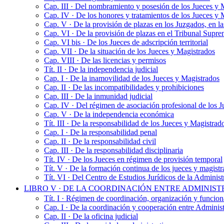
Cap. III · Del nombramiento y posesión de los Jueces y 
Cap. IV · De los honores y tratamientos de los Jueces y 
Cap. V · De la provisión de plazas en los Juzgados, en la
Cap. VI · De la provisión de plazas en el Tribunal Supr
Cap. VI bis · De los Jueces de adscripción territorial
Cap. VII · De la situación de los Jueces y Magistrados
Cap. VIII · De las licencias y permisos
Tít. II · De la independencia judicial
Cap. I · De la inamovilidad de los Jueces y Magistrados
Cap. II · De las incompatibilidades y prohibiciones
Cap. III · De la inmunidad judicial
Cap. IV · Del régimen de asociación profesional de los 
Cap. V · De la independencia económica
Tít. III · De la responsabilidad de los Jueces y Magistrad
Cap. I · De la responsabilidad penal
Cap. II · De la responsabilidad civil
Cap. III · De la responsabilidad disciplinaria
Tít. IV · De los Jueces en régimen de provisión temporal
Tít. V · De la formación continua de los jueces y magist
Tít. VI · Del Centro de Estudios Jurídicos de la Administ
LIBRO V · DE LA COORDINACIÓN ENTRE ADMINISTR
Tít. I · Régimen de coordinación, organización y funciona
Cap. I · De la coordinación y cooperación entre Adminis
Cap. II · De la oficina judicial