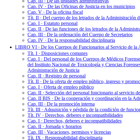
Cap. III · De las unidades administrativas
Cap. IV · De las Oficinas de Justicia en los municipios
Cap. V · De la oficina fiscal
Tít. II · Del cuerpo de los letrados de la Administración d
Cap. I · Estatuto personal
Cap. II · De las funciones de los letrados de la Administr
Cap. III · De la ordenación del Cuerpo de Secretarios
Cap. IV · De la responsabilidad disciplinaria
LIBRO VI · De los Cuerpos de Funcionarios al Servicio de la Ad
Tít. I · Disposiciones comunes
Cap. I · Del personal de los Cuerpos de Médicos Forenses
del Instituto Nacional de Toxicología y Ciencias Forenses
Administración de Justicia
Cap. II · Registro de personal
Tít. II · De la oferta de empleo público, ingreso y promo
Cap. I · Oferta de empleo público
Cap. II · Selección del personal funcionario al servicio d
Cap. II BIS · De la cooperación y coordinación en la Adm
Cap. III · De la promoción interna
Tít. III · Adquisición y pérdida de la condición de funcio
Tít. IV · Derechos, deberes e incompatibilidades
Cap. I · Derechos, deberes e incompatibilidades
Cap. II · Jornada y horarios
Cap. III · Vacaciones, permisos y licencias
Tít. IX · Responsabilidad disciplinaria