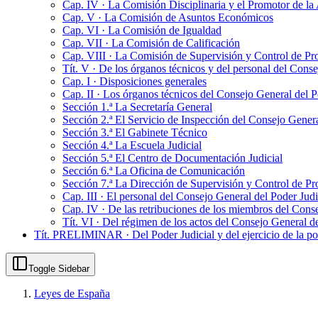
Cap. IV · La Comisión Disciplinaria y el Promotor de la 
Cap. V · La Comisión de Asuntos Económicos
Cap. VI · La Comisión de Igualdad
Cap. VII · La Comisión de Calificación
Cap. VIII · La Comisión de Supervisión y Control de Pr
Tít. V · De los órganos técnicos y del personal del Conse
Cap. I · Disposiciones generales
Cap. II · Los órganos técnicos del Consejo General del Po
Sección 1.ª La Secretaría General
Sección 2.ª El Servicio de Inspección del Consejo Genera
Sección 3.ª El Gabinete Técnico
Sección 4.ª La Escuela Judicial
Sección 5.ª El Centro de Documentación Judicial
Sección 6.ª La Oficina de Comunicación
Sección 7.ª La Dirección de Supervisión y Control de Pr
Cap. III · El personal del Consejo General del Poder Judi
Cap. IV · De las retribuciones de los miembros del Conse
Tít. VI · Del régimen de los actos del Consejo General de
Tít. PRELIMINAR · Del Poder Judicial y del ejercicio de la pot
Toggle Sidebar
Leyes de España