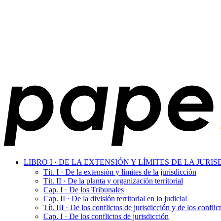
LIBRO I · DE LA EXTENSIÓN Y LÍMITES DE LA JUR
Tít. I · De la extensión y límites de la jurisdicción
Tít. II · De la planta y organización territorial
Cap. I · De los Tribunales
Cap. II · De la división territorial en lo judicial
Tít. III · De los conflictos de jurisdicción y de los confl
Cap. I · De los conflictos de jurisdicción