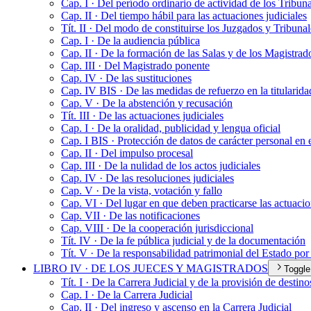
Cap. I · Del período ordinario de actividad de los Tribun
Cap. II · Del tiempo hábil para las actuaciones judiciales
Tít. II · Del modo de constituirse los Juzgados y Tribunal
Cap. I · De la audiencia pública
Cap. II · De la formación de las Salas y de los Magistrad
Cap. III · Del Magistrado ponente
Cap. IV · De las sustituciones
Cap. IV BIS · De las medidas de refuerzo en la titularida
Cap. V · De la abstención y recusación
Tít. III · De las actuaciones judiciales
Cap. I · De la oralidad, publicidad y lengua oficial
Cap. I BIS · Protección de datos de carácter personal en 
Cap. II · Del impulso procesal
Cap. III · De la nulidad de los actos judiciales
Cap. IV · De las resoluciones judiciales
Cap. V · De la vista, votación y fallo
Cap. VI · Del lugar en que deben practicarse las actuaci
Cap. VII · De las notificaciones
Cap. VIII · De la cooperación jurisdiccional
Tít. IV · De la fe pública judicial y de la documentación
Tít. V · De la responsabilidad patrimonial del Estado por
LIBRO IV · DE LOS JUECES Y MAGISTRADOS
Toggle
Tít. I · De la Carrera Judicial y de la provisión de destino
Cap. I · De la Carrera Judicial
Cap. II · Del ingreso y ascenso en la Carrera Judicial