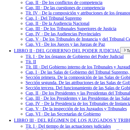
Cap. II · De los conflictos de competencia
Cap. III · De las cuestiones de competencia
Tít. IV · De la composición y atribuciones de los órganos
Cap. I · Del Tribunal Supremo
Cap. II · De la Audiencia Nacional
Cap. III · De los Tribunales Superiores de Justicia
Cap. IV · De las Audiencias Provinciales
Cap. V · De los Tribunales de Instancia y del Tribunal Ce
Cap. VI · De los Jueces y las Juezas de Paz
LIBRO II · DEL GOBIERNO DEL PODER JUDICIAL
T
Tít. I · De los órganos de Gobierno del Poder Judicial
Tít. II
Tít. III · Del Gobierno interno de los Tribunales y Juzga
Cap. I · De las Salas de Gobierno del Tribunal Supremo,
Sección primera. De la composición de las Salas de Gobi
Sección segunda. De las atribuciones de las Salas de Go
Sección tercera. Del funcionamiento de las Salas de Gobi
Cap. II · De los Presidentes y las Presidentas del Tribun
Cap. III · De los Presidentes y las Presidentas de las Sal
Cap. IV · De la Presidencia de los Tribunales de Instanci
Cap. V · De la inspección de los Juzgados y Tribunales
Cap. VI · De las Secretarías de Gobierno
LIBRO III · DEL RÉGIMEN DE LOS JUZGADOS Y TRI
Tít. I · Del tiempo de las actuaciones judiciales