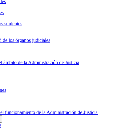
ales
es
os suplentes
d de los órganos judiciales
el ámbito de la Administración de Justicia
ones
 el funcionamiento de la Administración de Justicia
s