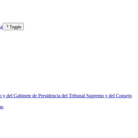
ia
Toggle
mo y del Gabinete de Presidencia del Tribunal Supremo y del Consejo
mo