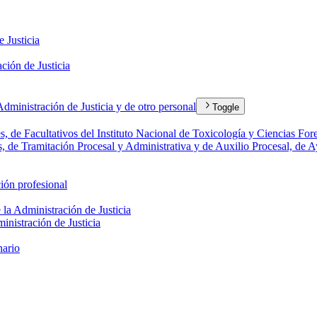
e Justicia
ación de Justicia
ministración de Justicia y de otro personal
Toggle
, de Facultativos del Instituto Nacional de Toxicología y Ciencias Fore
, de Tramitación Procesal y Administrativa y de Auxilio Procesal, de Ay
ción profesional
e la Administración de Justicia
inistración de Justicia
nario