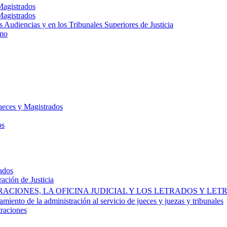
Magistrados
Magistrados
s Audiencias y en los Tribunales Superiores de Justicia
emo
Jueces y Magistrados
os
rados
ración de Justicia
ACIONES, LA OFICINA JUDICIAL Y LOS LETRADOS Y LET
miento de la administración al servicio de jueces y juezas y tribunales
traciones