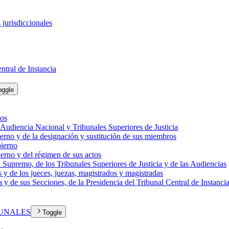
 jurisdiccionales
ntral de Instancia
oggle
dos
 Audiencia Nacional y Tribunales Superiores de Justicia
erno y de la designación y sustitución de sus miembros
bierno
erno y del régimen de sus actos
al Supremo, de los Tribunales Superiores de Justicia y de las Audiencias
as y de los jueces, juezas, magistrados y magistradas
a y de sus Secciones, de la Presidencia del Tribunal Central de Instanci
BUNALES
Toggle