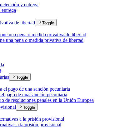
 detención y entrega
 entrega
vativa de libertad
Toggle
pone una pena o medida privativa de libertad
one una pena o medida privativa de libertad
ada
a
arias
Toggle
ja el pago de una sanción pecuniaria
a el pago de una sanción pecuniaria
 de resoluciones penales en la Unión Europea
ovisional
Toggle
ernativas a la prisión provisional
nativas a la prisión provisional