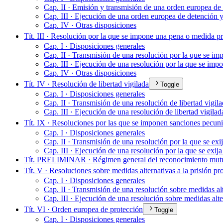
Cap. II · Emisión y transmisión de una orden europea de
Cap. III · Ejecución de una orden europea de detención y
Cap. IV · Otras disposiciones
Tít. III · Resolución por la que se impone una pena o medida pri
Cap. I · Disposiciones generales
Cap. II · Transmisión de una resolución por la que se im
Cap. III · Ejecución de una resolución por la que se imp
Cap. IV · Otras disposiciones
Tít. IV · Resolución de libertad vigilada
Toggle
Cap. I · Disposiciones generales
Cap. II · Transmisión de una resolución de libertad vigil
Cap. III · Ejecución de una resolución de libertad vigilad
Tít. IX · Resoluciones por las que se imponen sanciones pecuni
Cap. I · Disposiciones generales
Cap. II · Transmisión de una resolución por la que se exi
Cap. III · Ejecución de una resolución por la que se exij
Tít. PRELIMINAR · Régimen general del reconocimiento mutuo
Tít. V · Resoluciones sobre medidas alternativas a la prisión pr
Cap. I · Disposiciones generales
Cap. II · Transmisión de una resolución sobre medidas alt
Cap. III · Ejecución de una resolución sobre medidas alter
Tít. VI · Orden europea de protección
Toggle
Cap. I · Disposiciones generales