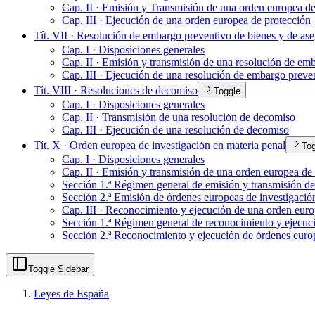
Cap. II · Emisión y Transmisión de una orden europea de
Cap. III · Ejecución de una orden europea de protección
Tít. VII · Resolución de embargo preventivo de bienes y de as
Cap. I · Disposiciones generales
Cap. II · Emisión y transmisión de una resolución de em
Cap. III · Ejecución de una resolución de embargo preve
Tít. VIII · Resoluciones de decomiso
Toggle
Cap. I · Disposiciones generales
Cap. II · Transmisión de una resolución de decomiso
Cap. III · Ejecución de una resolución de decomiso
Tít. X · Orden europea de investigación en materia penal
Tog
Cap. I · Disposiciones generales
Cap. II · Emisión y transmisión de una orden europea de 
Sección 1.ª Régimen general de emisión y transmisión de
Sección 2.ª Emisión de órdenes europeas de investigació
Cap. III · Reconocimiento y ejecución de una orden euro
Sección 1.ª Régimen general de reconocimiento y ejecuci
Sección 2.ª Reconocimiento y ejecución de órdenes europ
Toggle Sidebar
Leyes de España