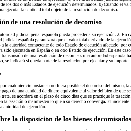
o de los dos o más Estados de ejecución determinados. b) Cuando el val
a ejecutar la cantidad total objeto de la resolución de decomiso.
sión de una resolución de decomiso
utoridad judicial penal española pueda proceder a su ejecución. 2. En 
d judicial española garantizará que el valor total derivado de la ejecuc
 a la autoridad competente de todo Estado de ejecución afectado, por cu
a sido ejecutada en España o en otro Estado de ejecución. En este caso,
la transmisión de una resolución de decomiso, una autoridad española ha
 se indicará si queda parte de la resolución por ejecutar y su importe.
o
or cualquier circunstancia no fuera posible el decomiso del mismo, la au
ago de una cantidad de dinero equivalente al valor del bien de que se t
rate, se acordará en el plazo de cinco días que se practique la tasación 
en la tasación o manifiesten lo que a su derecho convenga. El incidente 
la autoridad de ejecución.
bre la disposición de los bienes decomisado