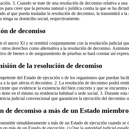
tación. 3. Cuando se trate de una resolución de decomiso relativa a una 
ra creer que la persona natural o jurídica contra la que se ha dictado l
do al que pueda trasladar la resolución de decomiso, la transmitirá a 
 o tenga su domicilio social, respectivamente.
ión de decomiso
 el anexo XI y se remitirá conjuntamente con la resolución judicial que a
e otros derechos como alternativa a la resolución de decomiso. Asimism
ivo de bienes o de aseguramiento de pruebas se hará constar así expre
isión de la resolución de decomiso
mpetente del Estado de ejecución o de los organismos que puedan facilita
a a la que afecta el decomiso. 2. La resolución de decomiso podrá emitirs
ciente que evidencie la existencia del bien concreto y que se encuentra e
ón tiene en el mismo su residencia habitual o sede social. 3. Durante es
stencia judicial convencional que garanticen la ejecución del decomiso 
ión de decomiso a más de un Estado miembro
transmitir simultáneamente a más de un Estado de ejecución cuando se d
ión en más de un Estado de ejecución. c) Que la autoridad judicial espa