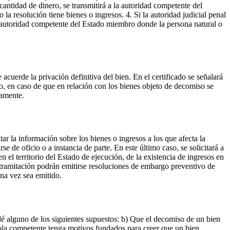
cantidad de dinero, se transmitirá a la autoridad competente del
a resolución tiene bienes o ingresos. 4. Si la autoridad judicial penal
la autoridad competente del Estado miembro donde la persona natural o
cuerde la privación definitiva del bien. En el certificado se señalará
o, en caso de que en relación con los bienes objeto de decomiso se
samente.
r la información sobre los bienes o ingresos a los que afecta la
e de oficio o a instancia de parte. En este último caso, se solicitará a
n el territorio del Estado de ejecución, de la existencia de ingresos en
ta tramitación podrán emitirse resoluciones de embargo preventivo de
una vez sea emitido.
é alguno de los siguientes supuestos: b) Que el decomiso de un bien
ñola competente tenga motivos fundados para creer que un bien