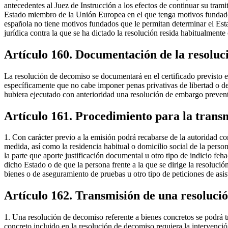
antecedentes al Juez de Instrucción a los efectos de continuar su trami
Estado miembro de la Unión Europea en el que tenga motivos fundados pa
española no tiene motivos fundados que le permitan determinar el Esta
jurídica contra la que se ha dictado la resolución resida habitualmente
Artículo 160. Documentación de la resoluc
La resolución de decomiso se documentará en el certificado previsto en
específicamente que no cabe imponer penas privativas de libertad o d
hubiera ejecutado con anterioridad una resolución de embargo prevent
Artículo 161. Procedimiento para la transm
1. Con carácter previo a la emisión podrá recabarse de la autoridad co
medida, así como la residencia habitual o domicilio social de la person
la parte que aporte justificación documental u otro tipo de indicio feha
dicho Estado o de que la persona frente a la que se dirige la resoluci
bienes o de aseguramiento de pruebas u otro tipo de peticiones de asi
Artículo 162. Transmisión de una resoluc
1. Una resolución de decomiso referente a bienes concretos se podrá 
concreto incluido en la resolución de decomiso requiera la intervenc