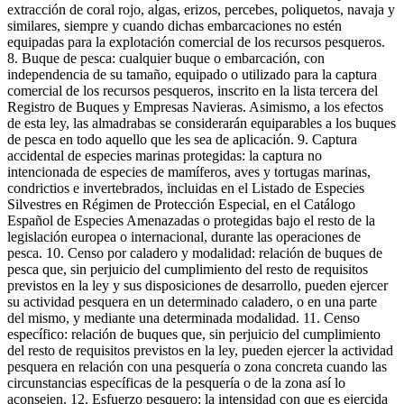
extracción de coral rojo, algas, erizos, percebes, poliquetos, navaja y
similares, siempre y cuando dichas embarcaciones no estén
equipadas para la explotación comercial de los recursos pesqueros.
8. Buque de pesca: cualquier buque o embarcación, con
independencia de su tamaño, equipado o utilizado para la captura
comercial de los recursos pesqueros, inscrito en la lista tercera del
Registro de Buques y Empresas Navieras. Asimismo, a los efectos
de esta ley, las almadrabas se considerarán equiparables a los buques
de pesca en todo aquello que les sea de aplicación. 9. Captura
accidental de especies marinas protegidas: la captura no
intencionada de especies de mamíferos, aves y tortugas marinas,
condrictios e invertebrados, incluidas en el Listado de Especies
Silvestres en Régimen de Protección Especial, en el Catálogo
Español de Especies Amenazadas o protegidas bajo el resto de la
legislación europea o internacional, durante las operaciones de
pesca. 10. Censo por caladero y modalidad: relación de buques de
pesca que, sin perjuicio del cumplimiento del resto de requisitos
previstos en la ley y sus disposiciones de desarrollo, pueden ejercer
su actividad pesquera en un determinado caladero, o en una parte
del mismo, y mediante una determinada modalidad. 11. Censo
específico: relación de buques que, sin perjuicio del cumplimiento
del resto de requisitos previstos en la ley, pueden ejercer la actividad
pesquera en relación con una pesquería o zona concreta cuando las
circunstancias específicas de la pesquería o de la zona así lo
aconsejen. 12. Esfuerzo pesquero: la intensidad con que es ejercida