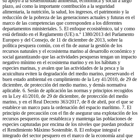
su apoyo a la sostenibilidad ambiental, económica y social a largo
plazo, así como la importante contribución a la seguridad
alimentaria, la nutrición, la salud, los ingresos, el patrimonio y la
reducción de la pobreza de las generaciones actuales y futuras en el
marco de las competencias que corresponden a los diferentes
departamentos ministeriales. 5. El enfoque ecosistémico, tal y como
está definido en el Reglamento (UE) n.º 1380/2013 del Parlamento
Europeo y del Consejo, de 11 de diciembre de 2013, sobre la
política pesquera común, con el fin de aunar la gestión de los
recursos naturales y el ecosistema marino al desarrollo económico y
social garantizando que las actividades pesqueras tengan un impacto
negativo mínimo en el ecosistema marino y en los hábitats y
especies marinas, y avalen que las actividades de la pesca y la
acuicultura eviten la degradación del medio marino, preservando el
buen estado ambiental en cumplimiento de la Ley 41/2010, de 29 de
diciembre, de protección del medio marino, y demás normativa
aplicable. 6. Serán de aplicación las normas y principios recogidos
en la Ley 41/2010, de 29 de diciembre, de protección del medio
marino, y en el Real Decreto 363/2017, de 8 de abril, por el que se
establece un marco para la ordenación del espacio marítimo. 7. El
principio de precaución con el fin de asegurar una explotación de los
recursos pesqueros que restablezca y mantenga las poblaciones de
especies capturadas por encima de los niveles que puedan producir
el Rendimiento Máximo Sostenible. 8. El enfoque integral e
integrado del sector pesquero en el marco de la economía azul que