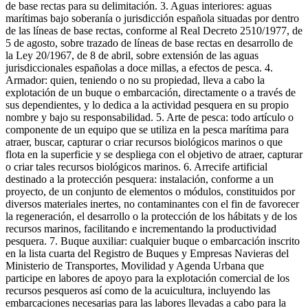
de base rectas para su delimitación. 3. Aguas interiores: aguas
marítimas bajo soberanía o jurisdicción española situadas por dentro
de las líneas de base rectas, conforme al Real Decreto 2510/1977, de
5 de agosto, sobre trazado de líneas de base rectas en desarrollo de
la Ley 20/1967, de 8 de abril, sobre extensión de las aguas
jurisdiccionales españolas a doce millas, a efectos de pesca. 4.
Armador: quien, teniendo o no su propiedad, lleva a cabo la
explotación de un buque o embarcación, directamente o a través de
sus dependientes, y lo dedica a la actividad pesquera en su propio
nombre y bajo su responsabilidad. 5. Arte de pesca: todo artículo o
componente de un equipo que se utiliza en la pesca marítima para
atraer, buscar, capturar o criar recursos biológicos marinos o que
flota en la superficie y se despliega con el objetivo de atraer, capturar
o criar tales recursos biológicos marinos. 6. Arrecife artificial
destinado a la protección pesquera: instalación, conforme a un
proyecto, de un conjunto de elementos o módulos, constituidos por
diversos materiales inertes, no contaminantes con el fin de favorecer
la regeneración, el desarrollo o la protección de los hábitats y de los
recursos marinos, facilitando e incrementando la productividad
pesquera. 7. Buque auxiliar: cualquier buque o embarcación inscrito
en la lista cuarta del Registro de Buques y Empresas Navieras del
Ministerio de Transportes, Movilidad y Agenda Urbana que
participe en labores de apoyo para la explotación comercial de los
recursos pesqueros así como de la acuicultura, incluyendo las
embarcaciones necesarias para las labores llevadas a cabo para la