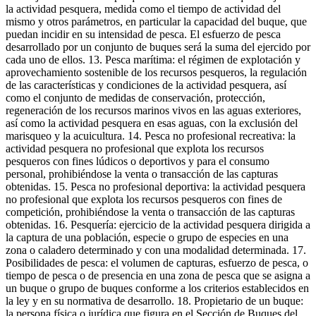
la actividad pesquera, medida como el tiempo de actividad del
mismo y otros parámetros, en particular la capacidad del buque, que
puedan incidir en su intensidad de pesca. El esfuerzo de pesca
desarrollado por un conjunto de buques será la suma del ejercido por
cada uno de ellos. 13. Pesca marítima: el régimen de explotación y
aprovechamiento sostenible de los recursos pesqueros, la regulación
de las características y condiciones de la actividad pesquera, así
como el conjunto de medidas de conservación, protección,
regeneración de los recursos marinos vivos en las aguas exteriores,
así como la actividad pesquera en esas aguas, con la exclusión del
marisqueo y la acuicultura. 14. Pesca no profesional recreativa: la
actividad pesquera no profesional que explota los recursos
pesqueros con fines lúdicos o deportivos y para el consumo
personal, prohibiéndose la venta o transacción de las capturas
obtenidas. 15. Pesca no profesional deportiva: la actividad pesquera
no profesional que explota los recursos pesqueros con fines de
competición, prohibiéndose la venta o transacción de las capturas
obtenidas. 16. Pesquería: ejercicio de la actividad pesquera dirigida a
la captura de una población, especie o grupo de especies en una
zona o caladero determinado y con una modalidad determinada. 17.
Posibilidades de pesca: el volumen de capturas, esfuerzo de pesca, o
tiempo de pesca o de presencia en una zona de pesca que se asigna a
un buque o grupo de buques conforme a los criterios establecidos en
la ley y en su normativa de desarrollo. 18. Propietario de un buque:
la persona física o jurídica que figura en el Sección de Buques del