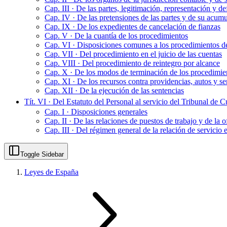
Cap. III · De las partes, legitimación, representación y d
Cap. IV · De las pretensiones de las partes y de su acumu
Cap. IX · De los expedientes de cancelación de fianzas
Cap. V · De la cuantía de los procedimientos
Cap. VI · Disposiciones comunes a los procedimientos de 
Cap. VII · Del procedimiento en el juicio de las cuentas
Cap. VIII · Del procedimiento de reintegro por alcance
Cap. X · De los modos de terminación de los procedimien
Cap. XI · De los recursos contra providencias, autos y se
Cap. XII · De la ejecución de las sentencias
Tít. VI · Del Estatuto del Personal al servicio del Tribunal de 
Cap. I · Disposiciones generales
Cap. II · De las relaciones de puestos de trabajo y de la
Cap. III · Del régimen general de la relación de servicio 
Toggle Sidebar
Leyes de España