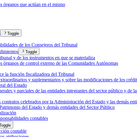
os órganos que actúan en el mismo
s
Toggle
abilidades de los Consejeros del Tribunal
edimientos
Toggle
ribunal y de los instrumentos en que se materializa
 los órganos de control externo de las Comunidades Autónomas
e la función fiscalizadora del Tribunal
traordinarios y suplementarios y sobre las modificaciones de los crédit
al del Estado
les y parciales de las entidades integrantes del sector público y de la
s contratos celebrados por la Administración del Estado y las demás ent
 Patrimonio del Estado y demás entidades del Sector Público
alización
sponsabilidades contables
Toggle
icción contable
sus atribuciones