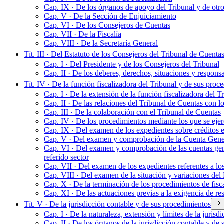
Cap. IX · De los órganos de apoyo del Tribunal y de otr
Cap. V · De la Sección de Enjuiciamiento
Cap. VI · De los Consejeros de Cuentas
Cap. VII · De la Fiscalía
Cap. VIII · De la Secretaría General
Tít. III · Del Estatuto de los Consejeros del Tribunal de Cuenta
Cap. I · Del Presidente y de los Consejeros del Tribunal
Cap. II · De los deberes, derechos, situaciones y respons
Tít. IV · De la función fiscalizadora del Tribunal y de sus proc
Cap. I · De la extensión de la función fiscalizadora del T
Cap. II · De las relaciones del Tribunal de Cuentas con
Cap. III · De la colaboración con el Tribunal de Cuentas
Cap. IV · De los procedimientos mediante los que se ejerc
Cap. IX · Del examen de los expedientes sobre créditos ex
Cap. V · Del examen y comprobación de la Cuenta Gener
Cap. VI · Del examen y comprobación de las cuentas genera
referido sector
Cap. VII · Del examen de los expedientes referentes a lo
Cap. VIII · Del examen de la situación y variaciones del
Cap. X · De la terminación de los procedimientos de fisc
Cap. XI · De las actuaciones previas a la exigencia de re
Tít. V · De la jurisdicción contable y de sus procedimientos
Cap. I · De la naturaleza, extensión y límites de la jurisd
Cap. II · De los órganos de la jurisdicción contable y de 