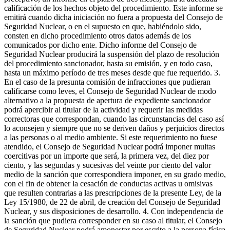
calificación de los hechos objeto del procedimiento. Este informe se
emitirá cuando dicha iniciación no fuera a propuesta del Consejo de
Seguridad Nuclear, o en el supuesto en que, habiéndolo sido,
consten en dicho procedimiento otros datos además de los
comunicados por dicho ente. Dicho informe del Consejo de
Seguridad Nuclear producirá la suspensión del plazo de resolución
del procedimiento sancionador, hasta su emisión, y en todo caso,
hasta un máximo período de tres meses desde que fue requerido. 3.
En el caso de la presunta comisión de infracciones que pudieran
calificarse como leves, el Consejo de Seguridad Nuclear de modo
alternativo a la propuesta de apertura de expediente sancionador
podrá apercibir al titular de la actividad y requerir las medidas
correctoras que correspondan, cuando las circunstancias del caso así
lo aconsejen y siempre que no se deriven daños y perjuicios directos
a las personas o al medio ambiente. Si este requerimiento no fuese
atendido, el Consejo de Seguridad Nuclear podrá imponer multas
coercitivas por un importe que será, la primera vez, del diez por
ciento, y las segundas y sucesivas del veinte por ciento del valor
medio de la sanción que correspondiera imponer, en su grado medio,
con el fin de obtener la cesación de conductas activas u omisivas
que resulten contrarias a las prescripciones de la presente Ley, de la
Ley 15/1980, de 22 de abril, de creación del Consejo de Seguridad
Nuclear, y sus disposiciones de desarrollo. 4. Con independencia de
la sanción que pudiera corresponder en su caso al titular, el Consejo
de Seguridad Nuclear podrá amonestar por escrito a la persona física