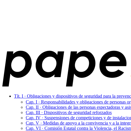
Tít. I · Obligaciones y dispositivos de seguridad para la prevenc
Cap. I · Responsabilidades y obligaciones de personas o
Cap. II · Obligaciones de las personas espectadoras y asi
Cap. III · Dispositivos de seguridad reforzados
Cap. IV · Suspensiones de competiciones y de instalacio
Cap. V · Medidas de apoyo a la convivencia y a la integr
Cap. VI · Comisión Estatal contra la Violencia, el Racism