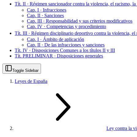
Tít. II · Régimen sancionador contra la violencia, el racismo, la
Cap. I · Infracciones
Cap. II · Sanciones
Cap. III · Responsabilidad y sus criterios modificativos
Cap. IV · Competencias y procedimiento
Tít. III · Régimen disciplinario deportivo contra la violencia, el
Cap. I · Ámbito de aplicación
Cap. II · De las infracciones y sanciones
Tít. IV · Disposiciones Comunes a los títulos II y III
Tít. PRELIMINAR · Disposiciones generales
Toggle Sidebar
Leyes de España
Ley contra la vio