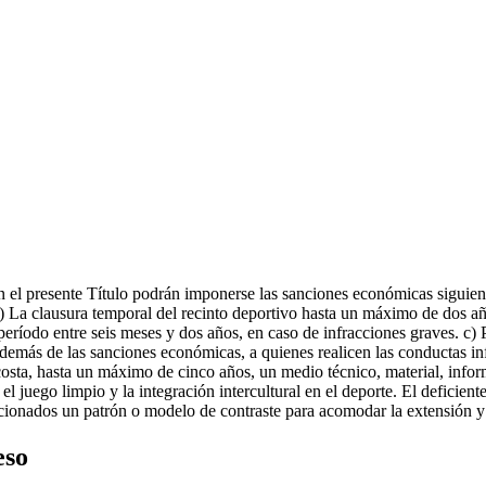
n el presente Título podrán imponerse las sanciones económicas siguien
 La clausura temporal del recinto deportivo hasta un máximo de dos añ
período entre seis meses y dos años, en caso de infracciones graves. c)
emás de las sanciones económicas, a quienes realicen las conductas infrac
costa, hasta un máximo de cinco años, un medio técnico, material, inform
 el juego limpio y la integración intercultural en el deporte. El defici
ncionados un patrón o modelo de contraste para acomodar la extensión y
eso