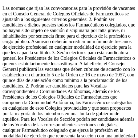
Las normas que rijan las convocatorias para la provisión de vacantes
en el Consejo General de Colegios Oficiales de Farmacéuticos se
ajustarán a los siguientes criterios generales: 2. Podrán ser
candidatos a dichos puestos todos los Farmacéuticos colegiados, que
no hayan sido objeto de sanción disciplinaria por falta grave, ni
inhabilitados por sentencia firme para el ejercicio de la profesión o
cargo público. Asimismo deberán acreditar un mínimo de tres años
de ejercicio profesional en cualquier modalidad de ejercicio para la
que les capacita su titulo. 3. Serán electores para esta candidatura
general los Presidentes de los Colegios Oficiales de Farmacéuticos o
quienes estatutariamente los sustituyan. A tal efecto, el Consejo
General publicará las vacantes que deben cubrirse de acuerdo con lo
establecido en el artículo 5 de la Orden de 16 de mayo de 1957, con
quince días de antelación como mínimo a la proclamación de los
candidatos. 2. Podrán ser candidatos para las Vocalías
correspondientes a Comunidades Autónomas, además de los
Presidentes de los Colegios Oficiales de Farmacéuticos que
componen la Comunidad Autónoma, los Farmacéuticos colegiados
en cualquiera de esos Colegios provinciales y que sean propuestos
por la mayoría de los miembros en una Junta de gobierno de
aquéllos. Para los Vocales de Sección podrán ser candidatos además
de los Vocales de las correspondientes secciones colegiales,
cualquier Farmacéutico colegiado que ejerza la profesión en la
modalidad de ejercicio que representa la sección con una antigüedad