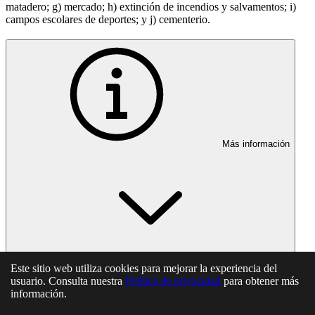
matadero; g) mercado; h) extinción de incendios y salvamentos; i)
campos escolares de deportes; y j) cementerio.
Más información
Este sitio web utiliza cookies para mejorar la experiencia del
En esta página
usuario. Consulta nuestra
Política de privacidad
para obtener más
información.
Artículo 160