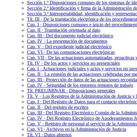
Sección 1.ª Disposiciones comunes de los sistemas de ide
Sección 2.ª Identificación y firma de la Administración de
Sección 3.ª Interoperabilidad, identificación y represent
Tít. III · De la tramitación electrónica de los procedimient
Cap. I · Disposiciones comunes e inicio del procedimien
Cap. II · Tramitación orientada al dato
Cap. III · Del documento judicial electrónico
Cap. IV · La presentación de documentos
Cap. V · Del expediente judicial electrónico
Cap. VI · De las comunicaciones electrónicas
Cap. VII · De las actuaciones automatizadas, proactivas y
Tít. IV · De los actos y servicios no presenciales
Cap. I · Actuaciones judiciales y actos y servicios no pre
Cap. II · La emisión de las actuaciones celebradas por me
Cap. III · Protección de datos de las actuaciones recogid
Cap. IV · Seguridad de los entornos remotos de trabajo
Tít. PRELIMINAR · Disposiciones generales
Tít. V · Los Registros de la Administración de Justicia y 
Cap. I · Del Registro de Datos para el contacto electróni
Cap. II · Del registro de escritos
Cap. III · Del Registro Electrónico Común de la Administ
Cap. IV · Del Registro Electrónico de Apoderamientos Ju
Cap. V · Registro de personal al servicio de la Administra
Cap. VI · Archivos en la Administración de Justicia
Tít. VI · Datos abiertos