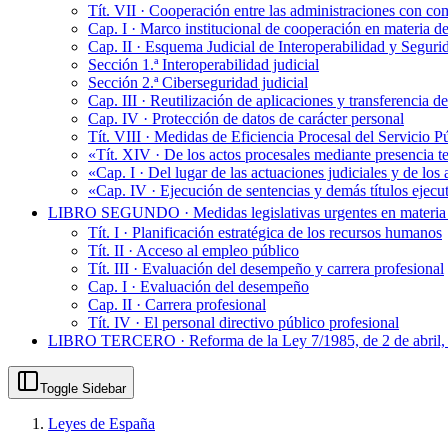
Tít. VII · Cooperación entre las administraciones con co
Cap. I · Marco institucional de cooperación en materia de
Cap. II · Esquema Judicial de Interoperabilidad y Seguri
Sección 1.ª Interoperabilidad judicial
Sección 2.ª Ciberseguridad judicial
Cap. III · Reutilización de aplicaciones y transferencia d
Cap. IV · Protección de datos de carácter personal
Tít. VIII · Medidas de Eficiencia Procesal del Servicio Pú
«Tít. XIV · De los actos procesales mediante presencia t
«Cap. I · Del lugar de las actuaciones judiciales y de los
«Cap. IV · Ejecución de sentencias y demás títulos ejecu
LIBRO SEGUNDO · Medidas legislativas urgentes en materia 
Tít. I · Planificación estratégica de los recursos humanos
Tít. II · Acceso al empleo público
Tít. III · Evaluación del desempeño y carrera profesional
Cap. I · Evaluación del desempeño
Cap. II · Carrera profesional
Tít. IV · El personal directivo público profesional
LIBRO TERCERO · Reforma de la Ley 7/1985, de 2 de abril, 
Toggle Sidebar
Leyes de España