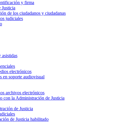
ntificación y firma
 Justicia
ación de los ciudadanos y ciudadanas
os judiciales
to
 asistidas
senciales
dios electrónicos
as en soporte audiovisual
los archivos electrónicos
co con la Administración de Justicia
ración de Justicia
diciales
ción de Justicia habilitado