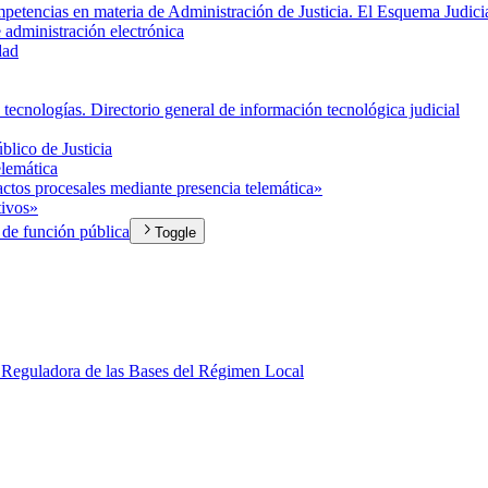
mpetencias en materia de Administración de Justicia. El Esquema Judici
 administración electrónica
dad
e tecnologías. Directorio general de información tecnológica judicial
blico de Justicia
elemática
 actos procesales mediante presencia telemática»
tivos»
de función pública
Toggle
Reguladora de las Bases del Régimen Local