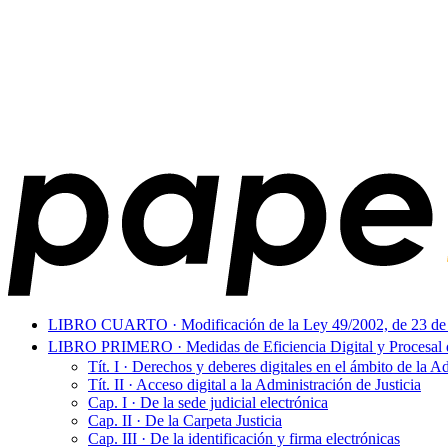
LIBRO CUARTO · Modificación de la Ley 49/2002, de 23 de dicie
LIBRO PRIMERO · Medidas de Eficiencia Digital y Procesal de
Tít. I · Derechos y deberes digitales en el ámbito de la A
Tít. II · Acceso digital a la Administración de Justicia
Cap. I · De la sede judicial electrónica
Cap. II · De la Carpeta Justicia
Cap. III · De la identificación y firma electrónicas