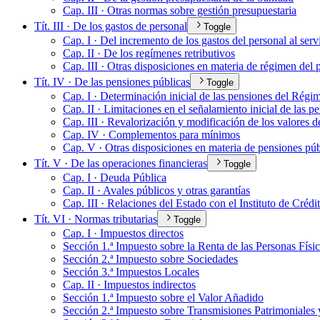
Cap. III · Otras normas sobre gestión presupuestaria
Tít. III · De los gastos de personal
Toggle
Cap. I · Del incremento de los gastos del personal al serv
Cap. II · De los regímenes retributivos
Cap. III · Otras disposiciones en materia de régimen del 
Tít. IV · De las pensiones públicas
Toggle
Cap. I · Determinación inicial de las pensiones del Régim
Cap. II · Limitaciones en el señalamiento inicial de las p
Cap. III · Revalorización y modificación de los valores d
Cap. IV · Complementos para mínimos
Cap. V · Otras disposiciones en materia de pensiones púb
Tít. V · De las operaciones financieras
Toggle
Cap. I · Deuda Pública
Cap. II · Avales públicos y otras garantías
Cap. III · Relaciones del Estado con el Instituto de Crédi
Tít. VI · Normas tributarias
Toggle
Cap. I · Impuestos directos
Sección 1.ª Impuesto sobre la Renta de las Personas Físi
Sección 2.ª Impuesto sobre Sociedades
Sección 3.ª Impuestos Locales
Cap. II · Impuestos indirectos
Sección 1.ª Impuesto sobre el Valor Añadido
Sección 2.ª Impuesto sobre Transmisiones Patrimoniales