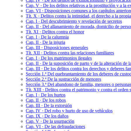
Cap. IV · De los delitos de exhibicionismo y provocació
Cap. V · De los delitos relativos a la prostitución y a la
Cap. VI · Disposiciones comunes a los capítulos anterior
Tít. X · Delitos contra la intimidad, el derecho a la propi
Cap. I · Del descubrimiento y revelación de secretos
Cap. II · Del allanamiento de morada, domicilio de person
Tít. XI · Delitos contra el honor
Cap. I · De la calumnia
Cap. II · De la injuria
Cap. III · Disposiciones generales
Tít. XII · Delitos contra las relaciones familiares
Cap. I · De los matrimonios ilegales
Cap. II · De la suposición de parto y de la alteración de 
Cap. III · De los delitos contra los derechos y deberes fam
Sección 1.ª Del quebrantamiento de los deberes de custo
Sección 2.ª De la sustracción de menores
Sección 3.ª Del abandono de familia, menores o personas
Tít. XIII · Delitos contra el patrimonio y contra el orde
Cap. I · De los hurtos
Cap. II · De los robos
Cap. III · De la extorsión
Cap. IV · Del robo y hurto de uso de vehículos
Cap. IX · De los daños
Cap. V · De la usurpación
Cap. VI · De las defraudaciones