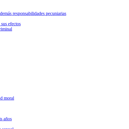
 demás responsabilidades pecuniarias
 sus efectos
riminal
dad moral
is años