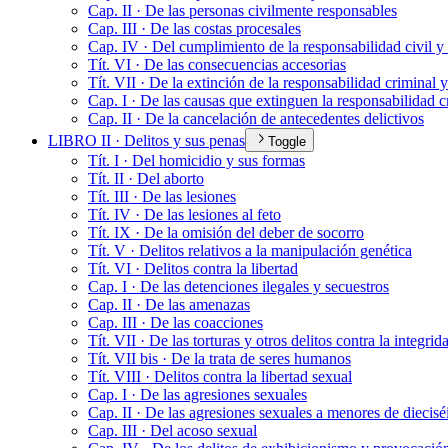
Cap. II · De las personas civilmente responsables
Cap. III · De las costas procesales
Cap. IV · Del cumplimiento de la responsabilidad civil y
Tít. VI · De las consecuencias accesorias
Tít. VII · De la extinción de la responsabilidad criminal y
Cap. I · De las causas que extinguen la responsabilidad c
Cap. II · De la cancelación de antecedentes delictivos
LIBRO II · Delitos y sus penas
Toggle
Tít. I · Del homicidio y sus formas
Tít. II · Del aborto
Tít. III · De las lesiones
Tít. IV · De las lesiones al feto
Tít. IX · De la omisión del deber de socorro
Tít. V · Delitos relativos a la manipulación genética
Tít. VI · Delitos contra la libertad
Cap. I · De las detenciones ilegales y secuestros
Cap. II · De las amenazas
Cap. III · De las coacciones
Tít. VII · De las torturas y otros delitos contra la integri
Tít. VII bis · De la trata de seres humanos
Tít. VIII · Delitos contra la libertad sexual
Cap. I · De las agresiones sexuales
Cap. II · De las agresiones sexuales a menores de diecisé
Cap. III · Del acoso sexual