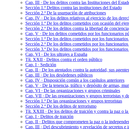
Cap. III · De los delitos contra las Instituciones del Esta
Sección 1.ª Delitos contra las instituciones del Estado
Sección 2.ª De la usurpación de atribuciones
Cap. IV · De los delitos relativos al ejercicio de los der
Sección 1.ª De los delitos cometidos con ocasión del ejer
Sección 2.ª De los delitos contra la libertad de conciencia,
Cap. V · De los delitos cometidos por los funcionarios pú
Sección 1.ª De los delitos cometidos por los funcionarios 
Sección 2.ª De los delitos cometidos por los funcionarios 
Sección 3.ª De los delitos cometidos por los funcionarios
Cap. VI · De los ultrajes a España
Tít. XXII · Delitos contra el orden público
Cap. I · Sedición
Cap. II · De los atentados contra la autoridad, sus agente
Cap. III · De los desórdenes públicos
Cap. IV · Disposición común a los capítulos anteriores
Cap. V · De la tenencia, tráfico y depósito de armas, mu
Cap. VI · De las organizaciones y grupos criminales
Cap. VII · De las organizaciones y grupos terroristas y de
Sección 1.ª De las organizaciones y grupos terroristas
Sección 2.ª De los delitos de terrorismo
Tít. XXIII · De los delitos de traición y contra la paz o 
Cap. I · Delitos de traición
Cap. II · Delitos que comprometen la paz o la independe
Cap. III · Del descubrimiento y revelación de secretos e 