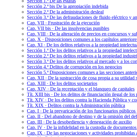
Sección 1.ª De las estafas
Sección 2.ª bis De la apropiación indebida
Sección 2.ª De la administración desleal
Sección 3.ª De las defraudaciones de fluido eléctrico y a
Cap. VII · Frustración de la ejecución
Cap. VII bis · De las insolvencias punibles
Cap. VIII · De la alteración de precios en concursos y su
Cap. X · Disposiciones comunes a los capítulos anteriore
Cap. XI · De los delitos relativos a la propiedad intelect
Sección 1.ª De los delitos relativos a la propiedad intelect
Sección 2.ª De los delitos relativos a la propiedad industri
Sección 3.ª De los delitos relativos al mercado y a los c
Sección 4.ª Delitos de corrupción en los negocios
Sección 5.ª Disposiciones comunes a las secciones anteri
Cap. XII · De la sustracción de cosa propia a su utilidad s
Cap. XIII · De los delitos societarios
Cap. XIV · De la receptación y el blanqueo de capitales
Tít. XIII bis · De los delitos de financiación ilegal de los 
Tít. XIV · De los delitos contra la Hacienda Pública y co
Tít. XIX · Delitos contra la Administración pública
Cap. I · De la prevaricación de los funcionarios públicos
Cap. II · Del abandono de destino y de la omisión del deb
Cap. III · De la desobediencia y denegación de auxilio
Cap. IV · De la infidelidad en la custodia de documentos 
Cap. IX · De las negociaciones y actividades prohibidas a