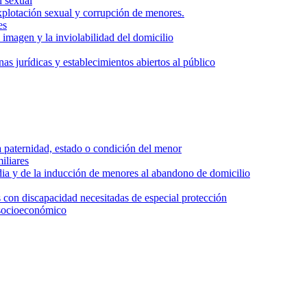
n sexual
 explotación sexual y corrupción de menores.
es
a imagen y la inviolabilidad del domicilio
as jurídicas y establecimientos abiertos al público
la paternidad, estado o condición del menor
iliares
dia y de la inducción de menores al abandono de domicilio
 con discapacidad necesitadas de especial protección
n socioeconómico