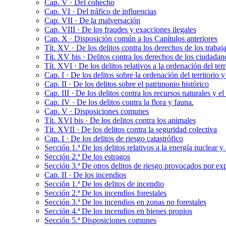
Cap. V · Del cohecho
Cap. VI · Del tráfico de influencias
Cap. VII · De la malversación
Cap. VIII · De los fraudes y exacciones ilegales
Cap. X · Disposición común a los Capítulos anteriores
Tít. XV · De los delitos contra los derechos de los trabaj
Tít. XV bis · Delitos contra los derechos de los ciudadan
Tít. XVI · De los delitos relativos a la ordenación del te
Cap. I · De los delitos sobre la ordenación del territorio 
Cap. II · De los delitos sobre el patrimonio histórico
Cap. III · De los delitos contra los recursos naturales y 
Cap. IV · De los delitos contra la flora y fauna.
Cap. V · Disposiciones comunes
Tít. XVI bis · De los delitos contra los animales
Tít. XVII · De los delitos contra la seguridad colectiva
Cap. I · De los delitos de riesgo catastrófico
Sección 1.ª De los delitos relativos a la energía nuclear y
Sección 2.ª De los estragos
Sección 3.ª De otros delitos de riesgo provocados por exp
Cap. II · De los incendios
Sección 1.ª De los delitos de incendio
Sección 2.ª De los incendios forestales
Sección 3.ª De los incendios en zonas no forestales
Sección 4.ª De los incendios en bienes propios
Sección 5.ª Disposiciones comunes