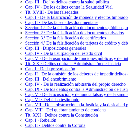
Cap. III · De los delitos contra la salud pública
Cap. IV · De los delitos contra la Seguridad Vial
Tít. XVIII · De las falsedades
Cap. I · De la falsificación de moneda y efectos timbrado
Cap. II · De las falsedades documentales
Sección 1.ª De la falsificación de documentos públicos, o
Sección 2.ª De la falsificación de documentos privados
Sección 3.ª De la falsificación de certificados
Sección 4.ª De la falsificación de tarjetas de crédito y d
Cap. III · Disposiciones generales
Cap. IV · De la usurpación del estado civil
Cap. V · De la usurpación de funciones públicas y del in
Tít. XX · Delitos contra la Administración de Justicia
Cap. I · De la prevaricación
Cap. II · De la omisión de los deberes de impedir delito
Cap. III · Del encubrimiento
Cap. IV · De la realización arbitraria del propio derecho
Cap. IX · De los delitos contra la Administración de Justi
Cap. V · De la acusación y denuncia falsas y de la simula
Cap. VI · Del falso testimonio
Cap. VII · De la obstrucción a la Justicia y la deslealtad 
Cap. VIII · Del quebrantamiento de condena
Tít. XXI · Delitos contra la Constitución
Cap. I · Rebelión
Cap. II · Delitos contra la Corona