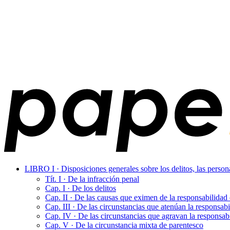
LIBRO I · Disposiciones generales sobre los delitos, las perso
Tít. I · De la infracción penal
Cap. I · De los delitos
Cap. II · De las causas que eximen de la responsabilidad 
Cap. III · De las circunstancias que atenúan la responsabi
Cap. IV · De las circunstancias que agravan la responsab
Cap. V · De la circunstancia mixta de parentesco