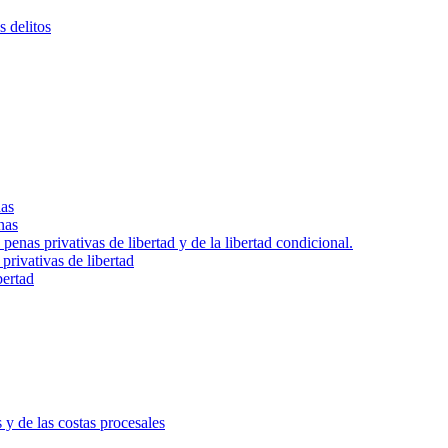
s delitos
nas
nas
 penas privativas de libertad y de la libertad condicional.
privativas de libertad
bertad
s y de las costas procesales