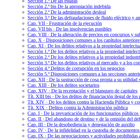
Sección 1.ª De las estafas
Sección 2.ª bis De la apropiación indebida
Sección 2.ª De la administración desleal
Sección 3.ª De las defraudaciones de fluido eléctrico y a
Cap. VII · Frustración de la ejecución
Cap. VII bis · De las insolvencias punibles
Cap. VIII · De la alteración de precios en concursos y su
Cap. X · Disposiciones comunes a los capítulos anteriore
Cap. XI · De los delitos relativos a la propiedad intelect
Sección 1.ª De los delitos relativos a la propiedad intelect
Sección 2.ª De los delitos relativos a la propiedad industri
Sección 3.ª De los delitos relativos al mercado y a los c
Sección 4.ª Delitos de corrupción en los negocios
Sección 5.ª Disposiciones comunes a las secciones anteri
Cap. XII · De la sustracción de cosa propia a su utilidad s
Cap. XIII · De los delitos societarios
Cap. XIV · De la receptación y el blanqueo de capitales
Tít. XIII bis · De los delitos de financiación ilegal de los 
Tít. XIV · De los delitos contra la Hacienda Pública y co
Tít. XIX · Delitos contra la Administración pública
Cap. I · De la prevaricación de los funcionarios públicos
Cap. II · Del abandono de destino y de la omisión del deb
Cap. III · De la desobediencia y denegación de auxilio
Cap. IV · De la infidelidad en la custodia de documentos 
Cap. IX · De las negociaciones y actividades prohibidas a