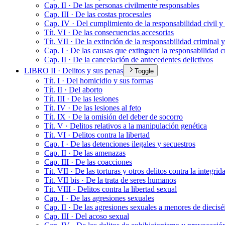
Cap. II · De las personas civilmente responsables
Cap. III · De las costas procesales
Cap. IV · Del cumplimiento de la responsabilidad civil y
Tít. VI · De las consecuencias accesorias
Tít. VII · De la extinción de la responsabilidad criminal y
Cap. I · De las causas que extinguen la responsabilidad c
Cap. II · De la cancelación de antecedentes delictivos
LIBRO II · Delitos y sus penas
Toggle
Tít. I · Del homicidio y sus formas
Tít. II · Del aborto
Tít. III · De las lesiones
Tít. IV · De las lesiones al feto
Tít. IX · De la omisión del deber de socorro
Tít. V · Delitos relativos a la manipulación genética
Tít. VI · Delitos contra la libertad
Cap. I · De las detenciones ilegales y secuestros
Cap. II · De las amenazas
Cap. III · De las coacciones
Tít. VII · De las torturas y otros delitos contra la integri
Tít. VII bis · De la trata de seres humanos
Tít. VIII · Delitos contra la libertad sexual
Cap. I · De las agresiones sexuales
Cap. II · De las agresiones sexuales a menores de diecisé
Cap. III · Del acoso sexual