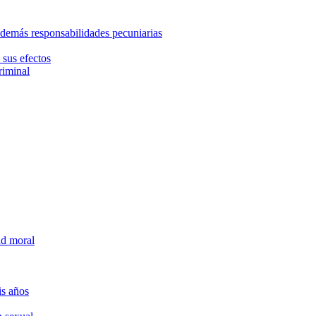
 demás responsabilidades pecuniarias
 sus efectos
riminal
dad moral
is años