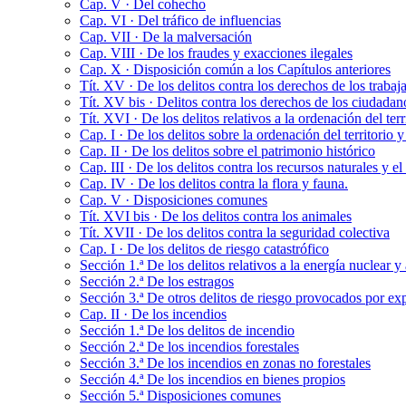
Cap. V · Del cohecho
Cap. VI · Del tráfico de influencias
Cap. VII · De la malversación
Cap. VIII · De los fraudes y exacciones ilegales
Cap. X · Disposición común a los Capítulos anteriores
Tít. XV · De los delitos contra los derechos de los trabaj
Tít. XV bis · Delitos contra los derechos de los ciudadan
Tít. XVI · De los delitos relativos a la ordenación del te
Cap. I · De los delitos sobre la ordenación del territorio 
Cap. II · De los delitos sobre el patrimonio histórico
Cap. III · De los delitos contra los recursos naturales y 
Cap. IV · De los delitos contra la flora y fauna.
Cap. V · Disposiciones comunes
Tít. XVI bis · De los delitos contra los animales
Tít. XVII · De los delitos contra la seguridad colectiva
Cap. I · De los delitos de riesgo catastrófico
Sección 1.ª De los delitos relativos a la energía nuclear y
Sección 2.ª De los estragos
Sección 3.ª De otros delitos de riesgo provocados por exp
Cap. II · De los incendios
Sección 1.ª De los delitos de incendio
Sección 2.ª De los incendios forestales
Sección 3.ª De los incendios en zonas no forestales
Sección 4.ª De los incendios en bienes propios
Sección 5.ª Disposiciones comunes