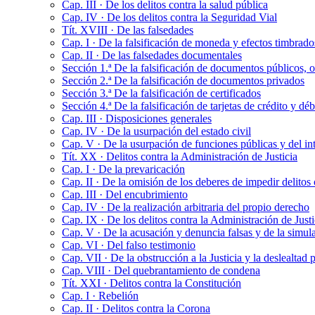
Cap. III · De los delitos contra la salud pública
Cap. IV · De los delitos contra la Seguridad Vial
Tít. XVIII · De las falsedades
Cap. I · De la falsificación de moneda y efectos timbrado
Cap. II · De las falsedades documentales
Sección 1.ª De la falsificación de documentos públicos, o
Sección 2.ª De la falsificación de documentos privados
Sección 3.ª De la falsificación de certificados
Sección 4.ª De la falsificación de tarjetas de crédito y d
Cap. III · Disposiciones generales
Cap. IV · De la usurpación del estado civil
Cap. V · De la usurpación de funciones públicas y del in
Tít. XX · Delitos contra la Administración de Justicia
Cap. I · De la prevaricación
Cap. II · De la omisión de los deberes de impedir delito
Cap. III · Del encubrimiento
Cap. IV · De la realización arbitraria del propio derecho
Cap. IX · De los delitos contra la Administración de Justi
Cap. V · De la acusación y denuncia falsas y de la simula
Cap. VI · Del falso testimonio
Cap. VII · De la obstrucción a la Justicia y la deslealtad 
Cap. VIII · Del quebrantamiento de condena
Tít. XXI · Delitos contra la Constitución
Cap. I · Rebelión
Cap. II · Delitos contra la Corona