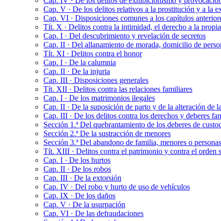
Cap. IV · De los delitos de exhibicionismo y provocació
Cap. V · De los delitos relativos a la prostitución y a la
Cap. VI · Disposiciones comunes a los capítulos anterior
Tít. X · Delitos contra la intimidad, el derecho a la propi
Cap. I · Del descubrimiento y revelación de secretos
Cap. II · Del allanamiento de morada, domicilio de person
Tít. XI · Delitos contra el honor
Cap. I · De la calumnia
Cap. II · De la injuria
Cap. III · Disposiciones generales
Tít. XII · Delitos contra las relaciones familiares
Cap. I · De los matrimonios ilegales
Cap. II · De la suposición de parto y de la alteración de 
Cap. III · De los delitos contra los derechos y deberes fam
Sección 1.ª Del quebrantamiento de los deberes de custo
Sección 2.ª De la sustracción de menores
Sección 3.ª Del abandono de familia, menores o personas
Tít. XIII · Delitos contra el patrimonio y contra el orde
Cap. I · De los hurtos
Cap. II · De los robos
Cap. III · De la extorsión
Cap. IV · Del robo y hurto de uso de vehículos
Cap. IX · De los daños
Cap. V · De la usurpación
Cap. VI · De las defraudaciones