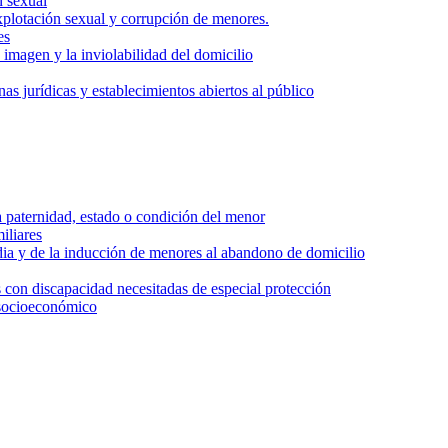
n sexual
 explotación sexual y corrupción de menores.
es
a imagen y la inviolabilidad del domicilio
as jurídicas y establecimientos abiertos al público
la paternidad, estado o condición del menor
iliares
dia y de la inducción de menores al abandono de domicilio
 con discapacidad necesitadas de especial protección
n socioeconómico