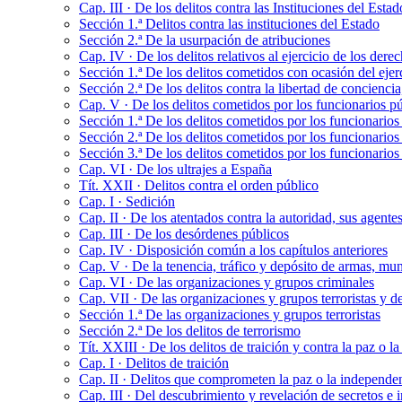
Cap. III · De los delitos contra las Instituciones del Esta
Sección 1.ª Delitos contra las instituciones del Estado
Sección 2.ª De la usurpación de atribuciones
Cap. IV · De los delitos relativos al ejercicio de los der
Sección 1.ª De los delitos cometidos con ocasión del ejer
Sección 2.ª De los delitos contra la libertad de conciencia,
Cap. V · De los delitos cometidos por los funcionarios pú
Sección 1.ª De los delitos cometidos por los funcionarios 
Sección 2.ª De los delitos cometidos por los funcionarios 
Sección 3.ª De los delitos cometidos por los funcionarios
Cap. VI · De los ultrajes a España
Tít. XXII · Delitos contra el orden público
Cap. I · Sedición
Cap. II · De los atentados contra la autoridad, sus agente
Cap. III · De los desórdenes públicos
Cap. IV · Disposición común a los capítulos anteriores
Cap. V · De la tenencia, tráfico y depósito de armas, mu
Cap. VI · De las organizaciones y grupos criminales
Cap. VII · De las organizaciones y grupos terroristas y de
Sección 1.ª De las organizaciones y grupos terroristas
Sección 2.ª De los delitos de terrorismo
Tít. XXIII · De los delitos de traición y contra la paz o 
Cap. I · Delitos de traición
Cap. II · Delitos que comprometen la paz o la independe
Cap. III · Del descubrimiento y revelación de secretos e 