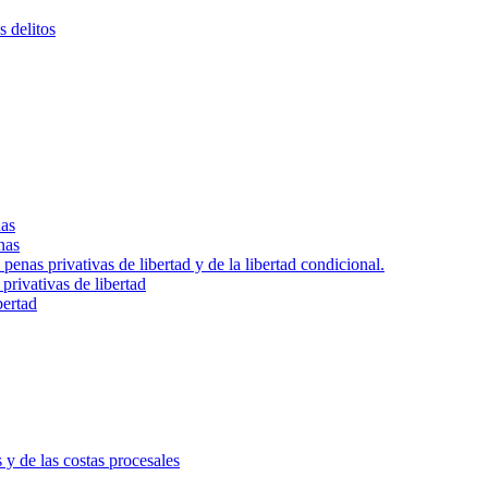
s delitos
nas
nas
 penas privativas de libertad y de la libertad condicional.
privativas de libertad
bertad
s y de las costas procesales