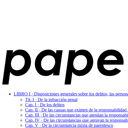
LIBRO I · Disposiciones generales sobre los delitos, las perso
Tít. I · De la infracción penal
Cap. I · De los delitos
Cap. II · De las causas que eximen de la responsabilidad 
Cap. III · De las circunstancias que atenúan la responsabi
Cap. IV · De las circunstancias que agravan la responsab
Cap. V · De la circunstancia mixta de parentesco