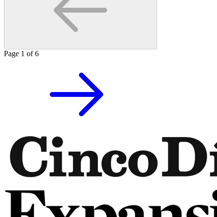
Page
1
of
6