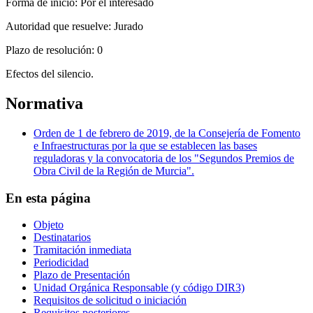
Forma de inicio:
Por el interesado
Autoridad que resuelve:
Jurado
Plazo de resolución:
0
Efectos del silencio.
Normativa
Orden de 1 de febrero de 2019, de la Consejería de Fomento
e Infraestructuras por la que se establecen las bases
reguladoras y la convocatoria de los "Segundos Premios de
Obra Civil de la Región de Murcia".
En esta página
Objeto
Destinatarios
Tramitación inmediata
Periodicidad
Plazo de Presentación
Unidad Orgánica Responsable (y código DIR3)
Requisitos de solicitud o iniciación
Requisitos posteriores