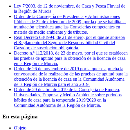
Ley 7/2003, de 12 de noviembre, de Caza y Pesca Fluvial de
la Región de Murcia.
Orden de la Consejería de Presidencia y Administraciones
Públicas de 22 de diciembre de 2009, por la que se habilita la
tramitación telemática ante las Consejerías competentes en
materia de medio ambiente y de tributos.
Real Decreto 63/1994, de 21 de enero, por el que se aprueba
el Reglamento del Seguro de Responsabilidad Civil del
Cazador, de suscripción obligatoria.
Decreto n.º 112/2018, de 23 de mayo, por el que se establecen
las pruebas de aptitud para la obtención de la licencia de caza
en la Región de Murcia.
Orden de 26 de noviembre de 2019 por la que se aprueba la
convocatoria de la realización de las pruebas de aptitud para la
obtención de la licencia de caza en la Comunidad Autónoma
de la Región de Murcia para el año 2019.
Orden de 29 de abril de 2019 de la Consejería de Empleo,
Universidades, Empresa y Medio Ambiente sobre periodos
hábiles de caza para la temporada 2019/2020 en la
Comunidad Autónoma de la Región de Murcia.
En esta página
Objeto