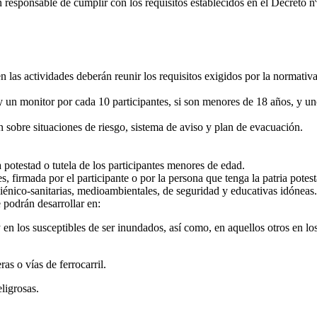
 responsable de cumplir con los requisitos establecidos en el Decreto nº
en las actividades deberán reunir los requisitos exigidos por la normati
 un monitor por cada 10 participantes, si son menores de 18 años, y un
 sobre situaciones de riesgo, sistema de aviso y plan de evacuación.
a potestad o tutela de los participantes menores de edad.
, firmada por el participante o por la persona que tenga la patria potes
giénico-sanitarias, medioambientales, de seguridad y educativas idóneas.
e podrán desarrollar en:
 y en los susceptibles de ser inundados, así como, en aquellos otros en 
as o vías de ferrocarril.
ligrosas.