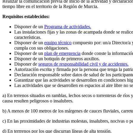
Realizar la comunicación previa de inicio de la actividad y declaración
tiempo libre en el territorio de la Región de Murcia.
Requisitos establecidos:
Disponer de un
Programa de actividades.
Las instalaciones fijas y las zonas de acampada donde se realic
características.
Disponer de un
equipo técnico
compuesto por: un/a Director/a y
cumpla con sus obligaciones.
Disponer de un
plan de emergencia
donde conste la información
Disponer de un botiquín de primeros auxilios.
Disponer de
seguros de responsabilidad civil y de accidentes.
Autorización escrita y firmada por la persona que tenga la patri
Declaración responsable sobre datos de salud de los participantes
Garantizar que las actividades se desarrollen en condiciones hi
Las actividades que se desarrollen en espacios al aire libre no s
a) En terrenos situados en ramblas, lechos secos o torrenteras de ríos
causa resulten peligrosos o insalubres.
b) A menos de 100 metros de los márgenes de cauces fluviales, carreter
c) En las proximidades de industrias molestas, insalubres, nocivas o pe
d) En terrrenos por los que discurran líneas de alta tensión.