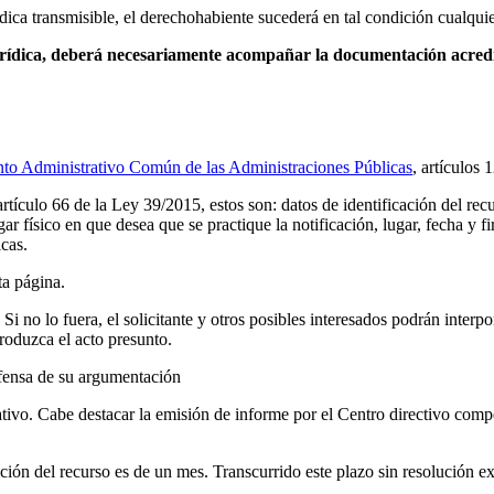
dica transmisible, el derechohabiente sucederá en tal condición cualqui
rídica, deberá necesariamente acompañar la documentación acredit
nto Administrativo Común de las Administraciones Públicas
, artículos 
rtículo 66 de la Ley 39/2015, estos son: datos de identificación del recu
ar físico en que desea que se practique la notificación, lugar, fecha y fi
icas.
ta página.
. Si no lo fuera, el solicitante y otros posibles interesados podrán inter
roduzca el acto presunto.
efensa de su argumentación
tivo. Cabe destacar la emisión de informe por el Centro directivo compet
ución del recurso es de un mes. Transcurrido este plazo sin resolución e