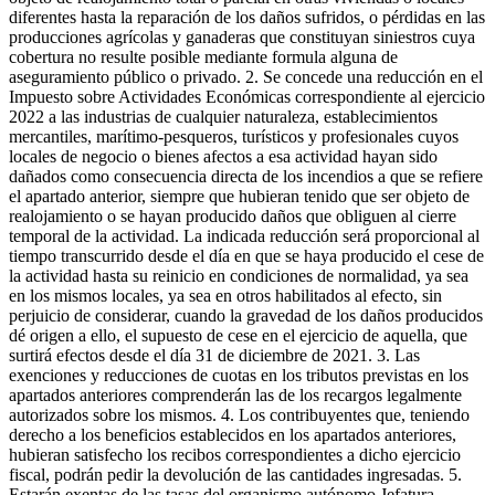
diferentes hasta la reparación de los daños sufridos, o pérdidas en las
producciones agrícolas y ganaderas que constituyan siniestros cuya
cobertura no resulte posible mediante formula alguna de
aseguramiento público o privado. 2. Se concede una reducción en el
Impuesto sobre Actividades Económicas correspondiente al ejercicio
2022 a las industrias de cualquier naturaleza, establecimientos
mercantiles, marítimo-pesqueros, turísticos y profesionales cuyos
locales de negocio o bienes afectos a esa actividad hayan sido
dañados como consecuencia directa de los incendios a que se refiere
el apartado anterior, siempre que hubieran tenido que ser objeto de
realojamiento o se hayan producido daños que obliguen al cierre
temporal de la actividad. La indicada reducción será proporcional al
tiempo transcurrido desde el día en que se haya producido el cese de
la actividad hasta su reinicio en condiciones de normalidad, ya sea
en los mismos locales, ya sea en otros habilitados al efecto, sin
perjuicio de considerar, cuando la gravedad de los daños producidos
dé origen a ello, el supuesto de cese en el ejercicio de aquella, que
surtirá efectos desde el día 31 de diciembre de 2021. 3. Las
exenciones y reducciones de cuotas en los tributos previstas en los
apartados anteriores comprenderán las de los recargos legalmente
autorizados sobre los mismos. 4. Los contribuyentes que, teniendo
derecho a los beneficios establecidos en los apartados anteriores,
hubieran satisfecho los recibos correspondientes a dicho ejercicio
fiscal, podrán pedir la devolución de las cantidades ingresadas. 5.
Estarán exentas de las tasas del organismo autónomo Jefatura