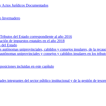
 y Actos Jurídicos Documentados
o Invernadero
n Tributos del Estado correspondiente al año 2016
dación de impuestos estatales en el año 2018
s del Estado
s autónomas uniprovinciales, cabildos y consejos insulares, de la recau
autónomas uniprovinciales y consejos y cabildos insulares en los tribut
posiciones incluidas en este capítulo
es integrantes del sector público institucional y de la gestión de teso