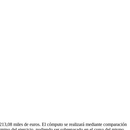
.213,08 miles de euros. El cómputo se realizará mediante comparación
 término del ejercicio, pudiendo ser sobrepasado en el curso del mismo,