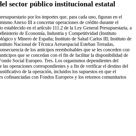
l sector público institucional estatal
resupuestario por los importes que, para cada uno, figuran en el
e mismo Anexo III a concertar operaciones de crédito durante el
lo establecido en el artículo 111.2 de la Ley General Presupuestaria, a
inisterio de Economía, Industria y Competitividad (Instituto
ógico y Minero de España; Instituto de Salud Carlos III; Instituto de
nstituto Nacional de Técnica Aeroespacial Esteban Terradas,
onsecuencia de los anticipos reembolsables que se les conceden con
ticipos que se concedan con el fin de facilitar la disponibilidad de
al Fondo Social Europeo. Tres. Los organismos dependientes del
las operaciones correspondientes y a fin de verificar el destino del
tificativo de la operación, incluidos los supuestos en que el
ones cofinanciadas con Fondos Europeos y los retornos comunitarios