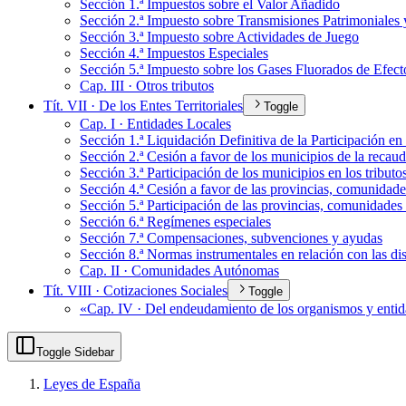
Sección 1.ª Impuestos sobre el Valor Añadido
Sección 2.ª Impuesto sobre Transmisiones Patrimoniales
Sección 3.ª Impuesto sobre Actividades de Juego
Sección 4.ª Impuestos Especiales
Sección 5.ª Impuesto sobre los Gases Fluorados de Efect
Cap. III · Otros tributos
Tít. VII · De los Entes Territoriales
Toggle
Cap. I · Entidades Locales
Sección 1.ª Liquidación Definitiva de la Participación e
Sección 2.ª Cesión a favor de los municipios de la recau
Sección 3.ª Participación de los municipios en los tributo
Sección 4.ª Cesión a favor de las provincias, comunidade
Sección 5.ª Participación de las provincias, comunidades 
Sección 6.ª Regímenes especiales
Sección 7.ª Compensaciones, subvenciones y ayudas
Sección 8.ª Normas instrumentales en relación con las dis
Cap. II · Comunidades Autónomas
Tít. VIII · Cotizaciones Sociales
Toggle
«Cap. IV · Del endeudamiento de los organismos y entidad
Toggle Sidebar
Leyes de España