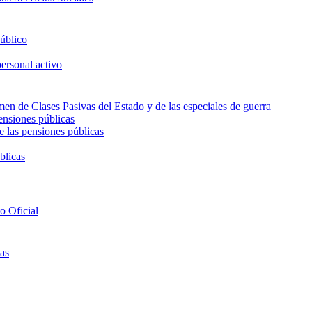
público
personal activo
men de Clases Pasivas del Estado y de las especiales de guerra
pensiones públicas
e las pensiones públicas
blicas
to Oficial
cas