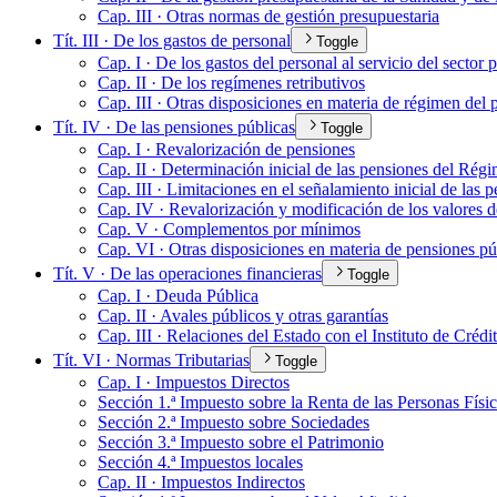
Cap. III · Otras normas de gestión presupuestaria
Tít. III · De los gastos de personal
Toggle
Cap. I · De los gastos del personal al servicio del sector 
Cap. II · De los regímenes retributivos
Cap. III · Otras disposiciones en materia de régimen del 
Tít. IV · De las pensiones públicas
Toggle
Cap. I · Revalorización de pensiones
Cap. II · Determinación inicial de las pensiones del Régi
Cap. III · Limitaciones en el señalamiento inicial de las 
Cap. IV · Revalorización y modificación de los valores d
Cap. V · Complementos por mínimos
Cap. VI · Otras disposiciones en materia de pensiones pú
Tít. V · De las operaciones financieras
Toggle
Cap. I · Deuda Pública
Cap. II · Avales públicos y otras garantías
Cap. III · Relaciones del Estado con el Instituto de Crédi
Tít. VI · Normas Tributarias
Toggle
Cap. I · Impuestos Directos
Sección 1.ª Impuesto sobre la Renta de las Personas Físi
Sección 2.ª Impuesto sobre Sociedades
Sección 3.ª Impuesto sobre el Patrimonio
Sección 4.ª Impuestos locales
Cap. II · Impuestos Indirectos