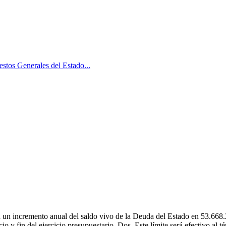
stos Generales del Estado...
d un incremento anual del saldo vivo de la Deuda del Estado en 53.668
cio y fin del ejercicio presupuestario. Dos. Este límite será efectivo al