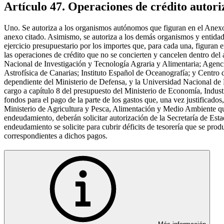
Artículo 47. Operaciones de crédito autoriz
Uno. Se autoriza a los organismos autónomos que figuran en el Anexo I
anexo citado. Asimismo, se autoriza a los demás organismos y entidades
ejercicio presupuestario por los importes que, para cada una, figuran e
las operaciones de crédito que no se concierten y cancelen dentro de
Nacional de Investigación y Tecnología Agraria y Alimentaria; Agencia
Astrofísica de Canarias; Instituto Español de Oceanografía; y Centro
dependiente del Ministerio de Defensa, y la Universidad Nacional de
cargo a capítulo 8 del presupuesto del Ministerio de Economía, Industr
fondos para el pago de la parte de los gastos que, una vez justifica
Ministerio de Agricultura y Pesca, Alimentación y Medio Ambiente que f
endeudamiento, deberán solicitar autorización de la Secretaría de Est
endeudamiento se solicite para cubrir déficits de tesorería que se pr
correspondientes a dichos pagos.