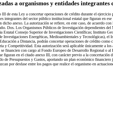
adas a organismos y entidades integrantes de
II de esta Ley a concertar operaciones de crédito durante el ejercicio p
 integrantes del sector público institucional estatal que figuran en es
n dicho anexo. La autorización se refiere, en este caso, de acuerdo con 
l año. Dos. Los Organismos Públicos de Investigación dependientes del M
 Estatal Consejo Superior de Investigaciones Científicas; Instituto Geol
 de Investigaciones Energéticas, Medioambientales y Tecnológicas), el I
 Educación a Distancia, podrán concertar operaciones de crédito como c
ia y Competitividad. Esta autorización será aplicable únicamente a los an
dos, se financien con cargo al Fondo Europeo de Desarrollo Regional o 
iguran en el citado anexo III, con carácter previo a la concertación de 
ado de Presupuestos y Gastos, aportando un plan económico financiero jus
oduzcan por desfase entre los pagos que realice el organismo en actuaci