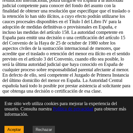
restitución internacional, podrá dirigirse en España a la autoridad
judicial competente para conocer del fondo del asunto con la
finalidad de obtener una resolución que especifique que el traslado o
la retención lo han sido ilícitos, a cuyo efecto podrán utilizarse los
cauces procesales disponibles en el Título I del Libro IV para la
adopción de medidas definitivas o provisionales en España, e
incluso las medidas del artículo 158. La autoridad competente en
España para emitir una decisión o una certificación del artículo 15
del Convenio de la Haya de 25 de octubre de 1980 sobre los
aspectos civiles de la sustracción internacional de menores, que
acredite que el traslado o retención del menor era ilícito en el sentido
previsto en el artículo 3 del Convenio, cuando ello sea posible, lo
será la última autoridad judicial que haya conocido en España de
cualquier proceso sobre responsabilidad parental afectante al menor.
En defecto de ello, será competente el Juzgado de Primera Instancia
del último domicilio del menor en España. La Autoridad Central
española hará todo lo posible por prestar asistencia al solicitante para
que obtenga una decisión o certificación de esa clase.
En esta página
Este sitio web utiliza cookies para mejorar la experiencia del
usuario. Consulta nuestra
Política de privacidad
para obtener más
Artículo 778 quáter. Ámbito de aplicación. Normas generales
información.
Artículo 778 quinquies. Procedimiento
Artículo 778 sexies. Declaración de ilicitud de un traslado o
Aceptar
Rechazar
retención internacional