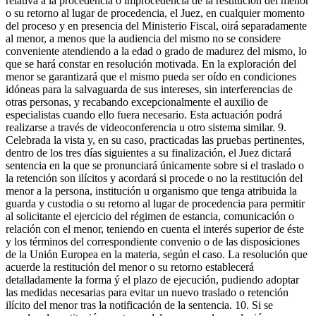
relativa a la procedencia o improcedencia de la restitución del menor
o su retorno al lugar de procedencia, el Juez, en cualquier momento
del proceso y en presencia del Ministerio Fiscal, oirá separadamente
al menor, a menos que la audiencia del mismo no se considere
conveniente atendiendo a la edad o grado de madurez del mismo, lo
que se hará constar en resolución motivada. En la exploración del
menor se garantizará que el mismo pueda ser oído en condiciones
idóneas para la salvaguarda de sus intereses, sin interferencias de
otras personas, y recabando excepcionalmente el auxilio de
especialistas cuando ello fuera necesario. Esta actuación podrá
realizarse a través de videoconferencia u otro sistema similar. 9.
Celebrada la vista y, en su caso, practicadas las pruebas pertinentes,
dentro de los tres días siguientes a su finalización, el Juez dictará
sentencia en la que se pronunciará únicamente sobre si el traslado o
la retención son ilícitos y acordará si procede o no la restitución del
menor a la persona, institución u organismo que tenga atribuida la
guarda y custodia o su retorno al lugar de procedencia para permitir
al solicitante el ejercicio del régimen de estancia, comunicación o
relación con el menor, teniendo en cuenta el interés superior de éste
y los términos del correspondiente convenio o de las disposiciones
de la Unión Europea en la materia, según el caso. La resolución que
acuerde la restitución del menor o su retorno establecerá
detalladamente la forma ý el plazo de ejecución, pudiendo adoptar
las medidas necesarias para evitar un nuevo traslado o retención
ilícito del menor tras la notificación de la sentencia. 10. Si se