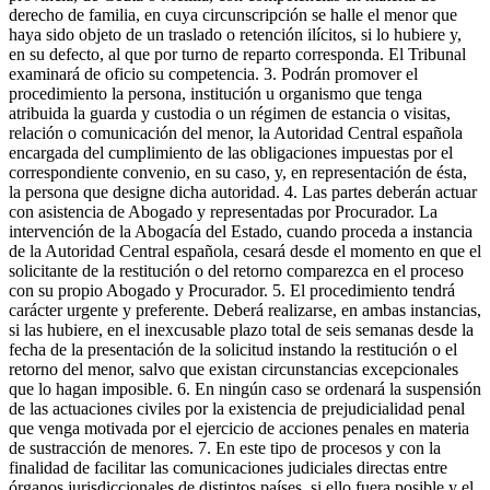
derecho de familia, en cuya circunscripción se halle el menor que
haya sido objeto de un traslado o retención ilícitos, si lo hubiere y,
en su defecto, al que por turno de reparto corresponda. El Tribunal
examinará de oficio su competencia. 3. Podrán promover el
procedimiento la persona, institución u organismo que tenga
atribuida la guarda y custodia o un régimen de estancia o visitas,
relación o comunicación del menor, la Autoridad Central española
encargada del cumplimiento de las obligaciones impuestas por el
correspondiente convenio, en su caso, y, en representación de ésta,
la persona que designe dicha autoridad. 4. Las partes deberán actuar
con asistencia de Abogado y representadas por Procurador. La
intervención de la Abogacía del Estado, cuando proceda a instancia
de la Autoridad Central española, cesará desde el momento en que el
solicitante de la restitución o del retorno comparezca en el proceso
con su propio Abogado y Procurador. 5. El procedimiento tendrá
carácter urgente y preferente. Deberá realizarse, en ambas instancias,
si las hubiere, en el inexcusable plazo total de seis semanas desde la
fecha de la presentación de la solicitud instando la restitución o el
retorno del menor, salvo que existan circunstancias excepcionales
que lo hagan imposible. 6. En ningún caso se ordenará la suspensión
de las actuaciones civiles por la existencia de prejudicialidad penal
que venga motivada por el ejercicio de acciones penales en materia
de sustracción de menores. 7. En este tipo de procesos y con la
finalidad de facilitar las comunicaciones judiciales directas entre
órganos jurisdiccionales de distintos países, si ello fuera posible y el