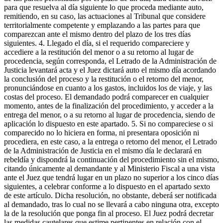
para que resuelva al día siguiente lo que proceda mediante auto,
remitiendo, en su caso, las actuaciones al Tribunal que considere
territorialmente competente y emplazando a las partes para que
comparezcan ante el mismo dentro del plazo de los tres días
siguientes. 4. Llegado el día, si el requerido compareciere y
accediere a la restitución del menor o a su retorno al lugar de
procedencia, según corresponda, el Letrado de la Administración de
Justicia levantará acta y el Juez dictará auto el mismo día acordando
la conclusión del proceso y la restitución o el retorno del menor,
pronunciándose en cuanto a los gastos, incluidos los de viaje, y las
costas del proceso. El demandado podrá comparecer en cualquier
momento, antes de la finalización del procedimiento, y acceder a la
entrega del menor, o a su retorno al lugar de procedencia, siendo de
aplicación lo dispuesto en este apartado. 5. Si no compareciese o si
comparecido no lo hiciera en forma, ni presentara oposición ni
procediera, en este caso, a la entrega o retorno del menor, el Letrado
de la Administración de Justicia en el mismo día le declarará en
rebeldía y dispondrá la continuación del procedimiento sin el mismo,
citando únicamente al demandante y al Ministerio Fiscal a una vista
ante el Juez que tendrá lugar en un plazo no superior a los cinco días
siguientes, a celebrar conforme a lo dispuesto en el apartado sexto
de este artículo. Dicha resolución, no obstante, deberá ser notificada
al demandado, tras lo cual no se llevará a cabo ninguna otra, excepto
la de la resolución que ponga fin al proceso. El Juez podrá decretar
las medidas cautelares que estime pertinentes en relación con el