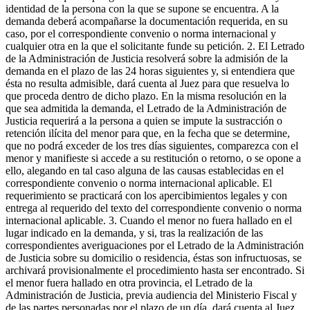
identidad de la persona con la que se supone se encuentra. A la
demanda deberá acompañarse la documentación requerida, en su
caso, por el correspondiente convenio o norma internacional y
cualquier otra en la que el solicitante funde su petición. 2. El Letrado
de la Administración de Justicia resolverá sobre la admisión de la
demanda en el plazo de las 24 horas siguientes y, si entendiera que
ésta no resulta admisible, dará cuenta al Juez para que resuelva lo
que proceda dentro de dicho plazo. En la misma resolución en la
que sea admitida la demanda, el Letrado de la Administración de
Justicia requerirá a la persona a quien se impute la sustracción o
retención ilícita del menor para que, en la fecha que se determine,
que no podrá exceder de los tres días siguientes, comparezca con el
menor y manifieste si accede a su restitución o retorno, o se opone a
ello, alegando en tal caso alguna de las causas establecidas en el
correspondiente convenio o norma internacional aplicable. El
requerimiento se practicará con los apercibimientos legales y con
entrega al requerido del texto del correspondiente convenio o norma
internacional aplicable. 3. Cuando el menor no fuera hallado en el
lugar indicado en la demanda, y si, tras la realización de las
correspondientes averiguaciones por el Letrado de la Administración
de Justicia sobre su domicilio o residencia, éstas son infructuosas, se
archivará provisionalmente el procedimiento hasta ser encontrado. Si
el menor fuera hallado en otra provincia, el Letrado de la
Administración de Justicia, previa audiencia del Ministerio Fiscal y
de las partes personadas por el plazo de un día, dará cuenta al Juez