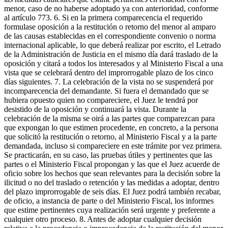
menor, caso de no haberse adoptado ya con anterioridad, conforme
al artículo 773. 6. Si en la primera comparecencia el requerido
formulase oposición a la restitución o retorno del menor al amparo
de las causas establecidas en el correspondiente convenio o norma
internacional aplicable, lo que deberá realizar por escrito, el Letrado
de la Administración de Justicia en el mismo día dará traslado de la
oposición y citará a todos los interesados y al Ministerio Fiscal a una
vista que se celebrará dentro del improrrogable plazo de los cinco
días siguientes. 7. La celebración de la vista no se suspenderá por
incomparecencia del demandante. Si fuera el demandado que se
hubiera opuesto quien no compareciere, el Juez le tendrá por
desistido de la oposición y continuará la vista. Durante la
celebración de la misma se oirá a las partes que comparezcan para
que expongan lo que estimen procedente, en concreto, a la persona
que solicitó la restitución o retorno, al Ministerio Fiscal y a la parte
demandada, incluso si compareciere en este trámite por vez primera.
Se practicarán, en su caso, las pruebas útiles y pertinentes que las
partes o el Ministerio Fiscal propongan y las que el Juez acuerde de
oficio sobre los hechos que sean relevantes para la decisión sobre la
ilicitud o no del traslado o retención y las medidas a adoptar, dentro
del plazo improrrogable de seis días. El Juez podrá también recabar,
de oficio, a instancia de parte o del Ministerio Fiscal, los informes
que estime pertinentes cuya realización será urgente y preferente a
cualquier otro proceso. 8. Antes de adoptar cualquier decisión