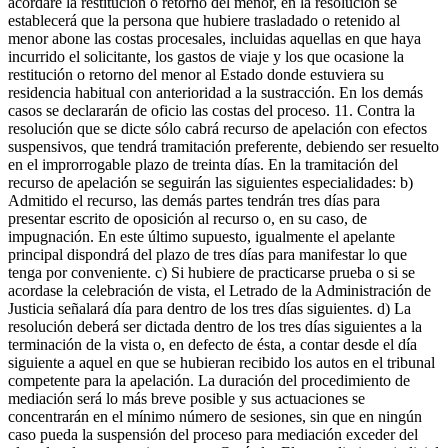
acordare la restitución o retorno del menor, en la resolución se
establecerá que la persona que hubiere trasladado o retenido al
menor abone las costas procesales, incluidas aquellas en que haya
incurrido el solicitante, los gastos de viaje y los que ocasione la
restitución o retorno del menor al Estado donde estuviera su
residencia habitual con anterioridad a la sustracción. En los demás
casos se declararán de oficio las costas del proceso. 11. Contra la
resolución que se dicte sólo cabrá recurso de apelación con efectos
suspensivos, que tendrá tramitación preferente, debiendo ser resuelto
en el improrrogable plazo de treinta días. En la tramitación del
recurso de apelación se seguirán las siguientes especialidades: b)
Admitido el recurso, las demás partes tendrán tres días para
presentar escrito de oposición al recurso o, en su caso, de
impugnación. En este último supuesto, igualmente el apelante
principal dispondrá del plazo de tres días para manifestar lo que
tenga por conveniente. c) Si hubiere de practicarse prueba o si se
acordase la celebración de vista, el Letrado de la Administración de
Justicia señalará día para dentro de los tres días siguientes. d) La
resolución deberá ser dictada dentro de los tres días siguientes a la
terminación de la vista o, en defecto de ésta, a contar desde el día
siguiente a aquel en que se hubieran recibido los autos en el tribunal
competente para la apelación. La duración del procedimiento de
mediación será lo más breve posible y sus actuaciones se
concentrarán en el mínimo número de sesiones, sin que en ningún
caso pueda la suspensión del proceso para mediación exceder del