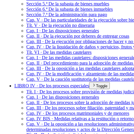
Sección 5.ª De la subasta de bienes muebles
Sección 6.ª De la subasta de bienes inmuebles
Sección 7.ª De la administración para pago
Cap. V · De las particularidades de la ejecución sobre b
Tít. V · De la ejecución no dineraria
Cap. I · De las disposiciones generales
Cap. II · De la ejecución por deberes de entregar cosas
Cap. III · De la ejecución por obligaciones de hacer y no
Cap. IV · De la liquidación de daños y perjuicios, frutos 
Tít. VI · De las medidas cautelares
Cap. I · De las medidas cautelares: disposiciones general
Cap. II · Del procedimiento para la adopción de medidas 
Cap. III · De la oposición a las medidas cautelares adop
Cap. IV · De la modificación y alzamiento de las medidas
Cap. V · De la caución sustitutoria de las medidas cautel
LIBRO IV · De los procesos especiales
Toggle
Tít. I · De los procesos sobre provisión de medidas judic
Cap. I · De las disposiciones generales
Cap. II · De los procesos sobre la adopción de medidas j
Cap. III · De los procesos sobre filiación, paternidad y m
Cap. IV · De los procesos matrimoniales y de menores
Cap. IV BIS · Medidas relativas a la restitución o retorn
Cap. V · De la oposición a las resoluciones administrati
determinadas resoluciones y actos de la Dirección General