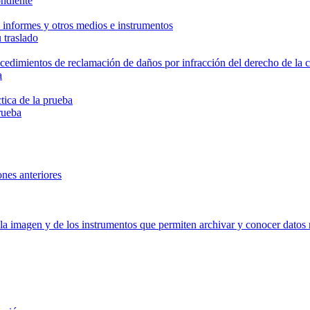
ondiente
 informes y otros medios e instrumentos
 traslado
rocedimientos de reclamación de daños por infracción del derecho de la
a
tica de la prueba
rueba
ones anteriores
 la imagen y de los instrumentos que permiten archivar y conocer datos 