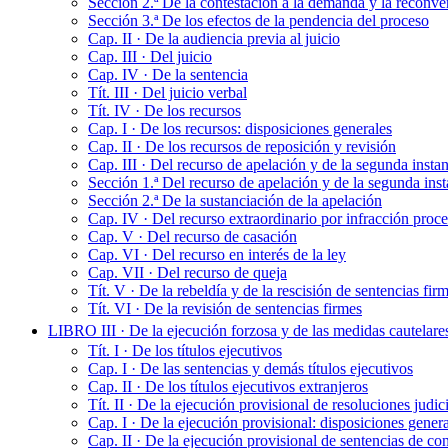
Sección 2.ª De la contestación a la demanda y la reconv
Sección 3.ª De los efectos de la pendencia del proceso
Cap. II · De la audiencia previa al juicio
Cap. III · Del juicio
Cap. IV · De la sentencia
Tít. III · Del juicio verbal
Tít. IV · De los recursos
Cap. I · De los recursos: disposiciones generales
Cap. II · De los recursos de reposición y revisión
Cap. III · Del recurso de apelación y de la segunda insta
Sección 1.ª Del recurso de apelación y de la segunda inst
Sección 2.ª De la sustanciación de la apelación
Cap. IV · Del recurso extraordinario por infracción proce
Cap. V · Del recurso de casación
Cap. VI · Del recurso en interés de la ley
Cap. VII · Del recurso de queja
Tít. V · De la rebeldía y de la rescisión de sentencias f
Tít. VI · De la revisión de sentencias firmes
LIBRO III · De la ejecución forzosa y de las medidas cautelare
Tít. I · De los títulos ejecutivos
Cap. I · De las sentencias y demás títulos ejecutivos
Cap. II · De los títulos ejecutivos extranjeros
Tít. II · De la ejecución provisional de resoluciones judic
Cap. I · De la ejecución provisional: disposiciones gener
Cap. II · De la ejecución provisional de sentencias de co