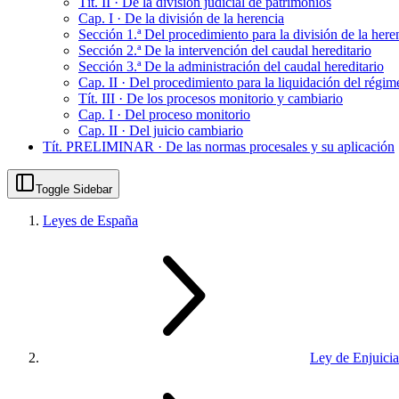
Tít. II · De la división judicial de patrimonios
Cap. I · De la división de la herencia
Sección 1.ª Del procedimiento para la división de la here
Sección 2.ª De la intervención del caudal hereditario
Sección 3.ª De la administración del caudal hereditario
Cap. II · Del procedimiento para la liquidación del rég
Tít. III · De los procesos monitorio y cambiario
Cap. I · Del proceso monitorio
Cap. II · Del juicio cambiario
Tít. PRELIMINAR · De las normas procesales y su aplicación
Toggle Sidebar
Leyes de España
Ley de Enjuicia