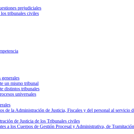
cuestiones prejudiciales
los tribunales civiles
ompetencia
s generales
te un mismo tribunal
 distintos tribunales
rocesos universales
erales
 de la Administración de Justicia, Fiscales y del personal al servicio de
ración de Justicia de los Tribunales civiles
ntes a los Cuerpos de Gestión Procesal y Administrativa, de Tramitación