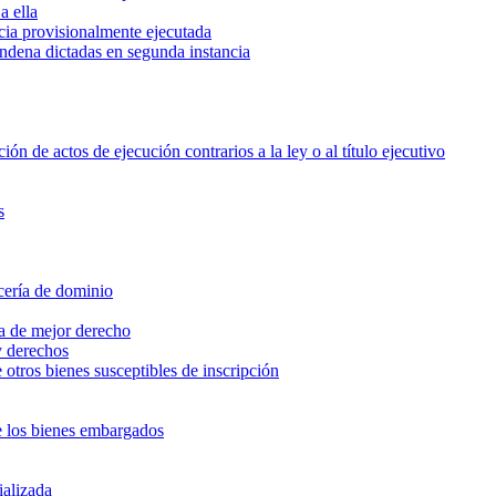
a ella
cia provisionalmente ejecutada
ondena dictadas en segunda instancia
ón de actos de ejecución contrarios a la ley o al título ejecutivo
s
rcería de dominio
ía de mejor derecho
y derechos
otros bienes susceptibles de inscripción
de los bienes embargados
ializada