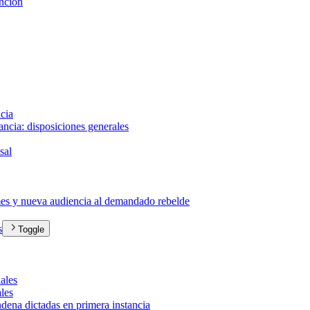
ención
ncia
ancia: disposiciones generales
sal
irmes y nueva audiencia al demandado rebelde
s
Toggle
iales
ales
ndena dictadas en primera instancia