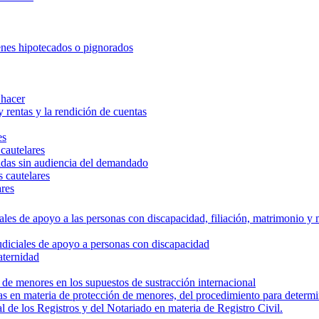
ienes hipotecados o pignorados
 hacer
y rentas y la rendición de cuentas
es
cautelares
tadas sin audiencia del demandado
 cautelares
ares
iales de apoyo a las personas con discapacidad, filiación, matrimonio y
udiciales de apoyo a personas con discapacidad
aternidad
o de menores en los supuestos de sustracción internacional
vas en materia de protección de menores, del procedimiento para determi
 de los Registros y del Notariado en materia de Registro Civil.