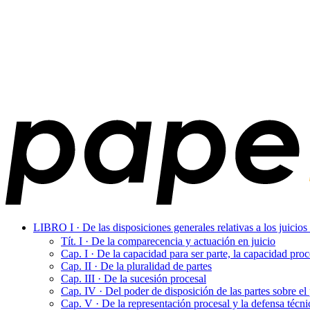
LIBRO I · De las disposiciones generales relativas a los juicios 
Tít. I · De la comparecencia y actuación en juicio
Cap. I · De la capacidad para ser parte, la capacidad proc
Cap. II · De la pluralidad de partes
Cap. III · De la sucesión procesal
Cap. IV · Del poder de disposición de las partes sobre el
Cap. V · De la representación procesal y la defensa técni