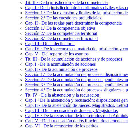
Tít. II · De la jurisdicción y de la competencia
Cap. I · De la jurisdicción de los tribunales civiles y las 
Sección 1.ª De la extensión y límites de la jurisdicción de 
Sección 2.ª De las cuestiones prejudiciales
Cap. II · De las reglas para determinar la competencia
Sección 1.ª De la competencia objetiva
Sección 2.ª De la competencia territorial
Sección 3.ª De la competencia funcional
Cap. III · De la declinatoria
Cap. IV · De los recursos en materia de jurisdicción y c
Cap. V · Del reparto de los asuntos
Tít. III · De la acumulación de acciones y de procesos
Cap. I · De la acumulación de acciones
Cap. II · De la acumulación de procesos
Sección 1.ª De la acumulación de procesos: disposicione
Sección 2.ª De la acumulación de procesos pendientes an
Sección 3.ª De la acumulación de procesos pendientes ante
Sección 4.ª De la acumulación de procesos singulares a p
Tít. IV · De la abstención y la recusación
Cap. I · De la abstención y recusación: disposiciones gen
Cap. II · De la abstención de Jueces, Magistrados, Letrados
Cap. III · De la recusación de Jueces y Magistrados
Cap. IV · De la recusación de los Letrados de la Administ
Cap. V · De la recusación de los funcionarios pertenecie
Cap. VI · De la recusación de los peritos