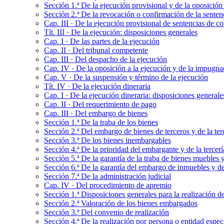
Sección 1.ª De la ejecución provisional y de la oposición 
Sección 2.ª De la revocación o confirmación de la senten
Cap. III · De la ejecución provisional de sentencias de c
Tít. III · De la ejecución: disposiciones generales
Cap. I · De las partes de la ejecución
Cap. II · Del tribunal competente
Cap. III · Del despacho de la ejecución
Cap. IV · De la oposición a la ejecución y de la impugnaci
Cap. V · De la suspensión y término de la ejecución
Tít. IV · De la ejecución dineraria
Cap. I · De la ejecución dineraria: disposiciones generale
Cap. II · Del requerimiento de pago
Cap. III · Del embargo de bienes
Sección 1.ª De la traba de los bienes
Sección 2.ª Del embargo de bienes de terceros y de la te
Sección 3.ª De los bienes inembargables
Sección 4.ª De la prioridad del embargante y de la tercer
Sección 5.ª De la garantía de la traba de bienes muebles 
Sección 6.ª De la garantía del embargo de inmuebles y de 
Sección 7.ª De la administración judicial
Cap. IV · Del procedimiento de apremio
Sección 1.ª Disposiciones generales para la realización 
Sección 2.ª Valoración de los bienes embargados
Sección 3.ª Del convenio de realización
Sección 4.ª De la realización por persona o entidad espec