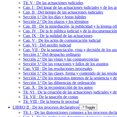
Tít. V · De las actuaciones judiciales
Cap. I · Del lugar de las actuaciones judiciales y de los 
Cap. II · Del tiempo de las actuaciones judiciales
Sección 1.ª De los días y horas hábiles
Sección 2.ª De los plazos y los términos
Cap. III · De la inmediación, la publicidad y la lengua ofi
Cap. IV · De la fe pública judicial y de la documentación
Cap. IX · De la nulidad de las actuaciones
Cap. V · De los actos de comunicación judicial
Cap. VI · Del auxilio judicial
Cap. VII · De la sustanciación, vista y decisión de los as
Sección 1.ª Del despacho ordinario
Sección 2.ª De las vistas y las comparecencias
Sección 3.ª De las votaciones y fallos de los asuntos
Cap. VIII · De las resoluciones procesales
Sección 1.ª De las clases, forma y contenido de las resolu
Sección 2.ª De los requisitos internos de la sentencia y de
Sección 3.ª De las diligencias de ordenación
Cap. X · De la reconstrucción de los autos
Tít. VI · De la cesación de las actuaciones judiciales y de
Tít. VII · De la tasación de costas
Tít. VIII · De la buena fe procesal
LIBRO II · De los procesos declarativos
Toggle
Tít. I · De las disposiciones comunes a los procesos decla