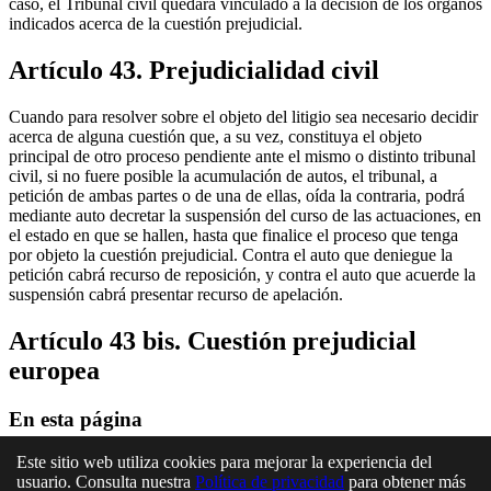
caso, el Tribunal civil quedará vinculado a la decisión de los órganos
indicados acerca de la cuestión prejudicial.
Artículo 43. Prejudicialidad civil
Cuando para resolver sobre el objeto del litigio sea necesario decidir
acerca de alguna cuestión que, a su vez, constituya el objeto
principal de otro proceso pendiente ante el mismo o distinto tribunal
civil, si no fuere posible la acumulación de autos, el tribunal, a
petición de ambas partes o de una de ellas, oída la contraria, podrá
mediante auto decretar la suspensión del curso de las actuaciones, en
el estado en que se hallen, hasta que finalice el proceso que tenga
por objeto la cuestión prejudicial. Contra el auto que deniegue la
petición cabrá recurso de reposición, y contra el auto que acuerde la
suspensión cabrá presentar recurso de apelación.
Artículo 43 bis. Cuestión prejudicial
europea
En esta página
Artículo 40. Prejudicialidad penal
Este sitio web utiliza cookies para mejorar la experiencia del
Artículo 41. Recursos contra la resolución sobre suspensión
usuario. Consulta nuestra
Política de privacidad
para obtener más