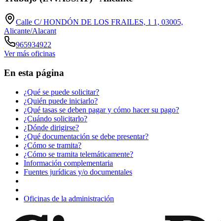
Calle C/ HONDÓN DE LOS FRAILES, 1 1, 03005,
Alicante/Alacant
965934922
Ver más oficinas
En esta página
¿Qué se puede solicitar?
¿Quién puede iniciarlo?
¿Qué tasas se deben pagar y cómo hacer su pago?
¿Cuándo solicitarlo?
¿Dónde dirigirse?
¿Qué documentación se debe presentar?
¿Cómo se tramita?
¿Cómo se tramita telemáticamente?
Información complementaria
Fuentes jurídicas y/o documentales
Oficinas de la administración