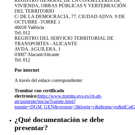
REGISTRO GENERAL DE LA CONSELLERIA DE
VIVIENDA, OBRAS PÚBLICAS Y VERTEBRACIÓN
DEL TERRITORIO
C/ DE LA DEMOCRACIA, 77. CIUDAD ADVA. 9 DE
OCTUBRE -TORRE 1
46018 València
Tel: 012
REGISTRO DEL SERVICIO TERRITORIAL DE
TRANSPORTES - ALICANTE
AVDA. AGUILERA, 1
03007 Alacant/Alicante
Tel: 012
Por internet
A través del enlace correspondiente:
Tramitar con certificado
electrónico:
https://www.tramita.gva.es/ctt-att-
atr/asistente/iniciarTramite.html?
tramite=DGM_GEN&version=3&login=c&idioma=es&idCat
¿Qué documentación se debe
presentar?