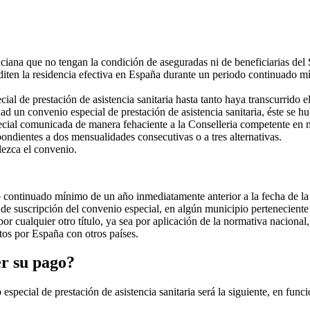
ana que no tengan la condición de aseguradas ni de beneficiarias del 
rediten la residencia efectiva en España durante un periodo continuado m
l de prestación de asistencia sanitaria hasta tanto haya transcurrido el
ad un convenio especial de prestación de asistencia sanitaria, éste se h
pecial comunicada de manera fehaciente a la Conselleria competente en 
pondientes a dos mensualidades consecutivas o a tres alternativas.
lezca el convenio.
o continuado mínimo de un año inmediatamente anterior a la fecha de la 
de suscripción del convenio especial, en algún municipio perteneciente a
por cualquier otro título, ya sea por aplicación de la normativa naciona
tos por España con otros países.
r su pago?
especial de prestación de asistencia sanitaria será la siguiente, en func