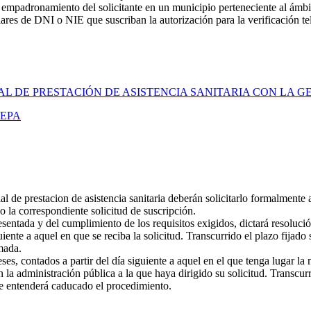
empadronamiento del solicitante en un municipio perteneciente al ámbito 
tulares de DNI o NIE que suscriban la autorización para la verificación t
AL DE PRESTACIÓN DE ASISTENCIA SANITARIA CON LA G
SEPA
l de prestacion de asistencia sanitaria deberán solicitarlo formalmente a
 la correspondiente solicitud de suscripción.
resentada y del cumplimiento de los requisitos exigidos, dictará resoluc
ente a aquel en que se reciba la solicitud. Transcurrido el plazo fijado 
mada.
, contados a partir del día siguiente a aquel en el que tenga lugar la no
n la administración pública a la que haya dirigido su solicitud. Transcu
se entenderá caducado el procedimiento.