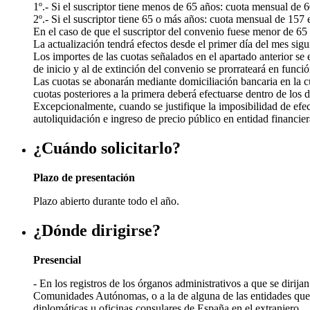
1º.- Si el suscriptor tiene menos de 65 años: cuota mensual de 6
2º.- Si el suscriptor tiene 65 o más años: cuota mensual de 157 
En el caso de que el suscriptor del convenio fuese menor de 65
La actualización tendrá efectos desde el primer día del mes sig
Los importes de las cuotas señalados en el apartado anterior se 
de inicio y al de extinción del convenio se prorrateará en funci
Las cuotas se abonarán mediante domiciliación bancaria en la cue
cuotas posteriores a la primera deberá efectuarse dentro de los 
Excepcionalmente, cuando se justifique la imposibilidad de efec
autoliquidación e ingreso de precio público en entidad financie
¿Cuándo solicitarlo?
Plazo de presentación
Plazo abierto durante todo el año.
¿Dónde dirigirse?
Presencial
- En los registros de los órganos administrativos a que se dirij
Comunidades Autónomas, o a la de alguna de las entidades que f
diplomáticas u oficinas consulares de España en el extranjero.