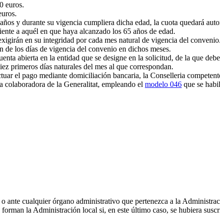
0 euros.
euros.
 años y durante su vigencia cumpliera dicha edad, la cuota quedará auto
uiente a aquél en que haya alcanzado los 65 años de edad.
exigirán en su integridad por cada mes natural de vigencia del convenio.
ón de los días de vigencia del convenio en dichos meses.
nta abierta en la entidad que se designe en la solicitud, de la que deber
diez primeros días naturales del mes al que correspondan.
tuar el pago mediante domiciliación bancaria, la Conselleria competent
ra colaboradora de la Generalitat, empleando el
modelo 046
que se habili
an o ante cualquier órgano administrativo que pertenezca a la Administra
orman la Administración local si, en este último caso, se hubiera suscr