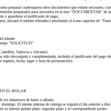
í como preparar cualesquiera otros documentos que estime necesario, cump
a tenerlos preparados para anexarlos en la fase "DOCUMENTAR" de la t
te y guardarse el justificante de pago.
, iniciará el trámite telemático pinchando el icono superior de "Tramita
el trámite
el campo "SOLICITUD"
Castellón, Valencia o Alicante).
sido descargada y cumplimentada, incluido el justificante del pago de 
e registro, fecha, lugar y hora de presentación).
 EN EL HOGAR
, de los almuerzos de lunes a sábado.
domingo. El mismo sistema de entrega se seguirá el día anterior a días 
 en su interior primer plato, segundo plato y el correspondiente postre.