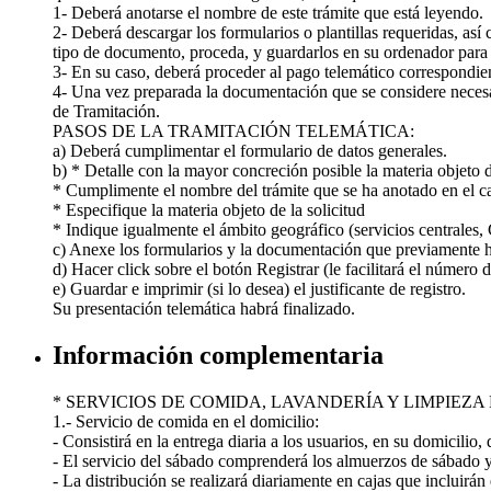
1- Deberá anotarse el nombre de este trámite que está leyendo.
2- Deberá descargar los formularios o plantillas requeridas, as
tipo de documento, proceda, y guardarlos en su ordenador par
3- En su caso, deberá proceder al pago telemático correspondien
4- Una vez preparada la documentación que se considere necesaria
de Tramitación.
PASOS DE LA TRAMITACIÓN TELEMÁTICA:
a) Deberá cumplimentar el formulario de datos generales.
b) * Detalle con la mayor concreción posible la materia objeto d
* Cumplimente el nombre del trámite que se ha anotado en 
* Especifique la materia objeto de la solicitud
* Indique igualmente el ámbito geográfico (servicios centrales, 
c) Anexe los formularios y la documentación que previamente ha 
d) Hacer click sobre el botón Registrar (le facilitará el número d
e) Guardar e imprimir (si lo desea) el justificante de registro.
Su presentación telemática habrá finalizado.
Información complementaria
* SERVICIOS DE COMIDA, LAVANDERÍA Y LIMPIEZA
1.- Servicio de comida en el domicilio:
- Consistirá en la entrega diaria a los usuarios, en su domicilio
- El servicio del sábado comprenderá los almuerzos de sábado y 
- La distribución se realizará diariamente en cajas que incluirán