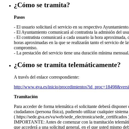
¿Cómo se tramita?
Pasos
- El usuario solicitará el servicio en su respectivo Ayuntamiento
- El Ayuntamiento comunicará al contratista la admisión del usu
- El contratista comunicará a cada usuario la hora aproximada, d
horas aproximadas en la que se realizarán tanto el servicio de 
compromiso.
- La prestación del servicio tiene una duración mínima mensual
¿Cómo se tramita telemáticamente?
A través del enlace correspondiente:
http://www.gva.es/inicio/procedimientos?id_proc=18498&ver
Tramitación
Para acceder de forma telemática el solicitante deberá disponer 
ciudadanos (persona física), pudiendo utilizar cualquier sistema 
( https://sede.gva.es/va/web/sede_electronica/sede_certificados )
IMPORTANTE: Antes de comenzar con la tramitación telemática l
que accederá a una solicitud general, en el que usted mismo debe