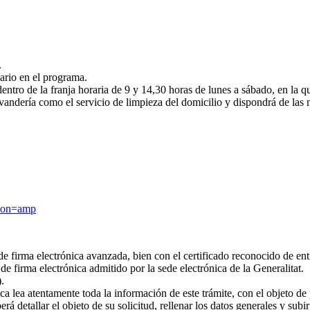
.
ario en el programa.
entro de la franja horaria de 9 y 14,30 horas de lunes a sábado, en la qu
lavandería como el servicio de limpieza del domicilio y dispondrá de la
.
sion=amp
de firma electrónica avanzada, bien con el certificado reconocido de ent
de firma electrónica admitido por la sede electrónica de la Generalitat.
.
ea atentamente toda la información de este trámite, con el objeto de p
rá detallar el objeto de su solicitud, rellenar los datos generales y sub