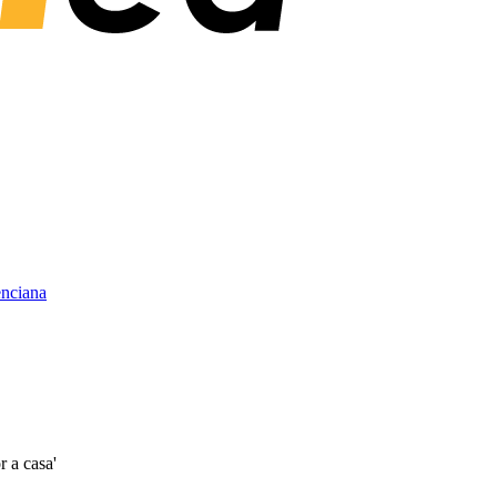
enciana
 a casa'