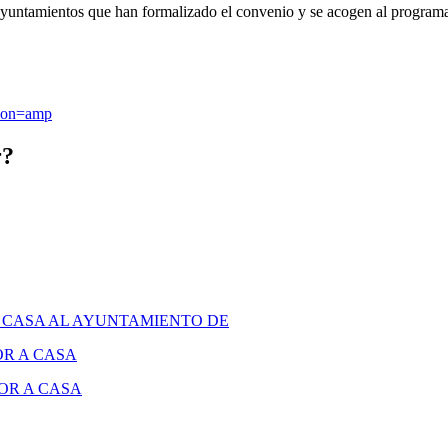
 los ayuntamientos que han formalizado el convenio y se acogen al progr
sion=amp
r?
A CASA AL AYUNTAMIENTO DE
OR A CASA
OR A CASA