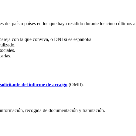
s del país o países en los que haya residido durante los cinco últimos a
 pareja con la que conviva, o DNI si es español/a.
ealizado.
ociales.
carias.
olicitante del informe de arraigo
(OMII).
 información, recogida de documentación y tramitación.