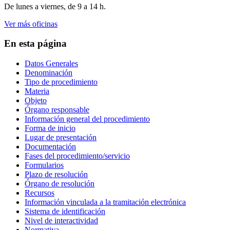
De lunes a viernes, de 9 a 14 h.
Ver más oficinas
En esta página
Datos Generales
Denominación
Tipo de procedimiento
Materia
Objeto
Órgano responsable
Información general del procedimiento
Forma de inicio
Lugar de presentación
Documentación
Fases del procedimiento/servicio
Formularios
Plazo de resolución
Órgano de resolución
Recursos
Información vinculada a la tramitación electrónica
Sistema de identificación
Nivel de interactividad
Normativa