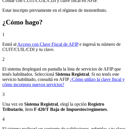
Contar con CUIT/CUIL/CDI y clave fiscal en AFIP.
Estar inscripto previamente en el régimen de monotributo.
¿Cómo hago?
1
Entrá al
Acceso con Clave Fiscal de AFIP
e ingresá tu número de
CUIT/CUIL/CDI y tu clave.
2
El sistema desplegará en pantalla la lista de servicios de AFIP que
tenés habilitados. Seleccioná
Sistema Registral
. Si no tenés este
servicio habilitado, consultá en AFIP
¿Cómo utilizo la clave fiscal y
cómo incorporo nuevos servicios?
3
Una vez en
Sistema Registral
, elegí la opción
Registro
Tributario
, ítem
F 420/T Baja de Impuestos/regímenes
.
4
El sistema realizará un conjunto de validaciones, referidas a tu clave,